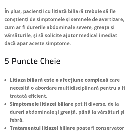
În plus, pacienții cu litiază biliară trebuie să fie
conștienți de simptomele și semnele de avertizare,
cum ar fi durerile abdominale severe, greața și
vărsăturile, și să solicite ajutor medical imediat
dacă apar aceste simptome.
5 Puncte Cheie
Litiaza biliară este o afecțiune complexă
care
necesită o abordare multidisciplinară pentru a fi
tratată eficient.
Simptomele litiazei biliare
pot fi diverse, de la
dureri abdominale și greață, până la vărsături și
febră.
Tratamentul litiazei biliare
poate fi conservator