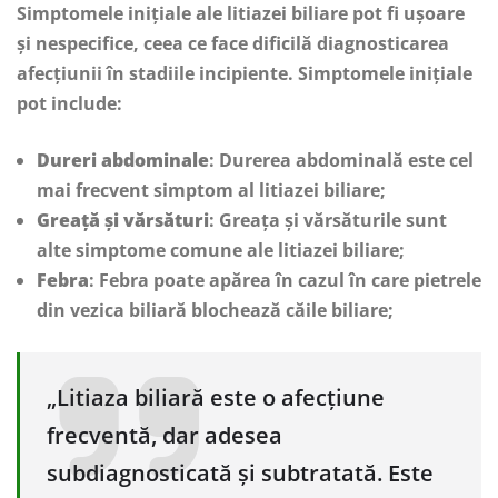
Simptomele inițiale ale litiazei biliare pot fi ușoare
și nespecifice, ceea ce face dificilă diagnosticarea
afecțiunii în stadiile incipiente. Simptomele inițiale
pot include:
Dureri abdominale
: Durerea abdominală este cel
mai frecvent simptom al litiazei biliare;
Greață și vărsături
: Greața și vărsăturile sunt
alte simptome comune ale litiazei biliare;
Febra
: Febra poate apărea în cazul în care pietrele
din vezica biliară blochează căile biliare;
„Litiaza biliară este o afecțiune
frecventă, dar adesea
subdiagnosticată și subtratată. Este