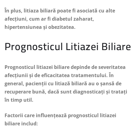
În plus, litiaza biliară poate fi asociată cu alte
afecțiuni, cum ar fi diabetul zaharat,
hipertensiunea și obezitatea.
Prognosticul Litiazei Biliare
Prognosticul litiazei biliare depinde de severitatea
afecțiunii și de eficacitatea tratamentului. În
general, pacienții cu litiază biliară au o șansă de
recuperare bună, dacă sunt diagnosticați și tratați
în timp util.
Factorii care influențează prognosticul litiazei
biliare includ: