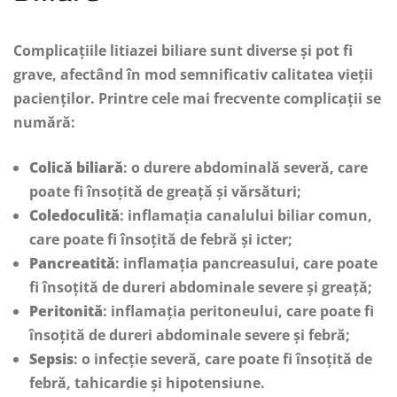
Complicațiile litiazei biliare sunt diverse și pot fi
grave, afectând în mod semnificativ calitatea vieții
pacienților. Printre cele mai frecvente complicații se
numără:
Colică biliară
: o durere abdominală severă, care
poate fi însoțită de greață și vărsături;
Coledoculită
: inflamația canalului biliar comun,
care poate fi însoțită de febră și icter;
Pancreatită
: inflamația pancreasului, care poate
fi însoțită de dureri abdominale severe și greață;
Peritonită
: inflamația peritoneului, care poate fi
însoțită de dureri abdominale severe și febră;
Sepsis
: o infecție severă, care poate fi însoțită de
febră, tahicardie și hipotensiune.