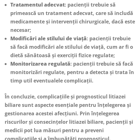
Tratamentul adecvat
: pacienții trebuie să
primească un tratament adecvat, care să includă
medicamente și intervenții chirurgicale, dacă este
necesar;
Modificări ale stilului de viață
: pacienții trebuie
să facă modificări ale stilului de viață, cum ar fi o
dietă sănătoasă și exerciții fizice regulate;
Monitorizarea regulată
: pacienții trebuie să facă
monitorizări regulate, pentru a detecta și trata în
timp util eventualele complicații.
În concluzie, complicațiile și prognosticul litiazei
biliare sunt aspecte esențiale pentru înțelegerea și
gestionarea acestei afecțiuni. Prin înțelegerea
riscurilor și consecințelor litiazei biliare, pacienții și
medicii pot lua măsuri pentru a preveni
complicațiile și a îmbunătăți prognosticul.