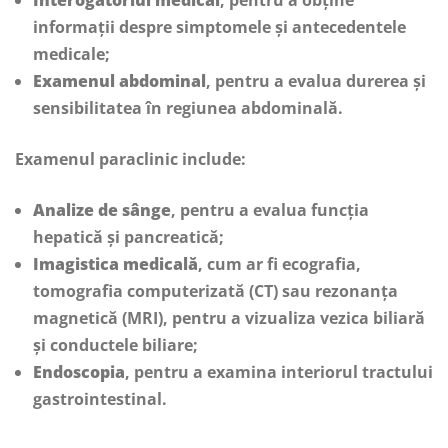
Interogatoriul medical
, pentru a obține
informații despre simptomele și antecedentele
medicale;
Examenul abdominal
, pentru a evalua durerea și
sensibilitatea în regiunea abdominală.
Examenul paraclinic include:
Analize de sânge
, pentru a evalua funcția
hepatică și pancreatică;
Imagistica medicală
, cum ar fi ecografia,
tomografia computerizată (CT) sau rezonanța
magnetică (MRI), pentru a vizualiza vezica biliară
și conductele biliare;
Endoscopia
, pentru a examina interiorul tractului
gastrointestinal.