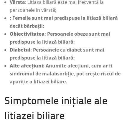
Vârsta
: Litiaza biliară este mai frecventă la
persoanele în vârstă;
: Femeile sunt mai predispuse la litiază biliară
decât bărbații;
Obiectivitatea
: Persoanele obeze sunt mai
predispuse la litiază biliară;
Diabetul
: Persoanele cu diabet sunt mai
predispuse la litiază biliară;
Alte afecțiuni
: Anumite afecțiuni, cum ar fi
sindromul de malabsorbție, pot crește riscul de
apariție a litiazei biliare.
Simptomele inițiale ale
litiazei biliare