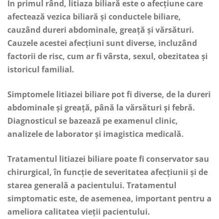
În primul rând, litiaza biliară este o afecțiune care
afectează vezica biliară și conductele biliare,
cauzând dureri abdominale, greață și vărsături.
Cauzele acestei afecțiuni sunt diverse, incluzând
factorii de risc, cum ar fi vârsta, sexul, obezitatea și
istoricul familial.
Simptomele litiazei biliare pot fi diverse, de la dureri
abdominale și greață, până la vărsături și febră.
Diagnosticul se bazează pe examenul clinic,
analizele de laborator și imagistica medicală.
Tratamentul litiazei biliare poate fi conservator sau
chirurgical, în funcție de severitatea afecțiunii și de
starea generală a pacientului. Tratamentul
simptomatic este, de asemenea, important pentru a
ameliora calitatea vieții pacientului.