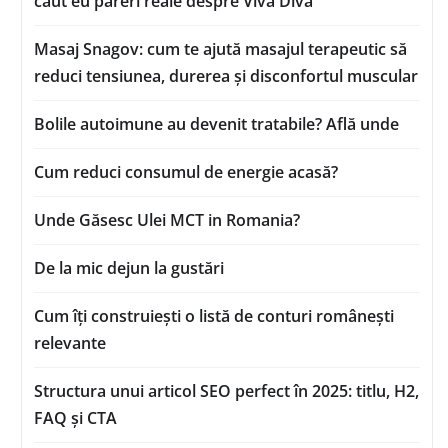
caut eu păreri reale despre Viva Diva
Masaj Snagov: cum te ajută masajul terapeutic să
reduci tensiunea, durerea și disconfortul muscular
Bolile autoimune au devenit tratabile? Află unde
Cum reduci consumul de energie acasă?
Unde Găsesc Ulei MCT in Romania?
De la mic dejun la gustări
Cum îți construiești o listă de conturi românești
relevante
Structura unui articol SEO perfect în 2025: titlu, H2,
FAQ și CTA