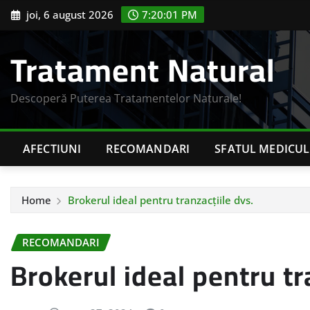
Skip
joi, 6 august 2026
7:20:02 PM
to
content
Tratament Natural
Descoperă Puterea Tratamentelor Naturale!
AFECTIUNI
RECOMANDARI
SFATUL MEDICUL
Home
Brokerul ideal pentru tranzacțiile dvs.
RECOMANDARI
Brokerul ideal pentru tr