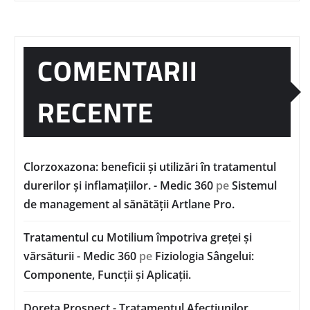
COMENTARII
RECENTE
Clorzoxazona: beneficii și utilizări în tratamentul
durerilor și inflamațiilor. - Medic 360
pe
Sistemul
de management al sănătății Artlane Pro.
Tratamentul cu Motilium împotriva greței și
vărsăturii - Medic 360
pe
Fiziologia Sângelui:
Componente, Funcții și Aplicații.
Doreta Prospect - Tratamentul Afecțiunilor