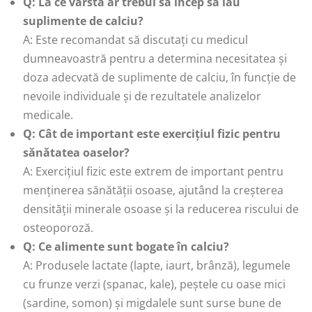
Q: La ce vârstă ar trebui să încep să iau
suplimente de calciu?
A: Este recomandat să discutați cu medicul
dumneavoastră pentru a determina necesitatea și
doza adecvată de suplimente de calciu, în funcție de
nevoile individuale și de rezultatele analizelor
medicale.
Q: Cât de important este exercițiul fizic pentru
sănătatea oaselor?
A: Exercițiul fizic este extrem de important pentru
menținerea sănătății osoase, ajutând la creșterea
densității minerale osoase și la reducerea riscului de
osteoporoză.
Q: Ce alimente sunt bogate în calciu?
A: Produsele lactate (lapte, iaurt, brânză), legumele
cu frunze verzi (spanac, kale), peștele cu oase mici
(sardine, somon) și migdalele sunt surse bune de