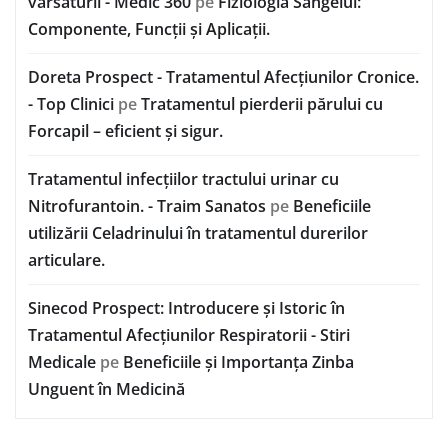
vărsăturii - Medic 360
pe
Fiziologia Sângelui:
Componente, Funcții și Aplicații.
Doreta Prospect - Tratamentul Afecțiunilor Cronice.
- Top Clinici
pe
Tratamentul pierderii părului cu
Forcapil – eficient și sigur.
Tratamentul infecțiilor tractului urinar cu
Nitrofurantoin. - Traim Sanatos
pe
Beneficiile
utilizării Celadrinului în tratamentul durerilor
articulare.
Sinecod Prospect: Introducere și Istoric în
Tratamentul Afecțiunilor Respiratorii - Stiri
Medicale
pe
Beneficiile și Importanța Zinba
Unguent în Medicină