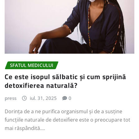
SFATUL MEDICULUI
Ce este isopul sălbatic și cum sprijină
detoxifierea naturală?
press
iul. 31, 2025
0
Dorința de a ne purifica organismul și de a susține
funcțiile naturale de detoxifiere este o preocupare tot
mai răspândită.…