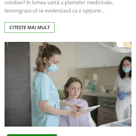
cotidian? În lumea vastă a plantelor medicinale,
lemongrass-ul se evidențiază ca o opțiune…
CITEȘTE MAI MULT