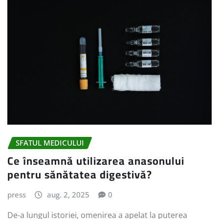
SFATUL MEDICULUI
Ce înseamnă utilizarea anasonului
pentru sănătatea digestivă?
press
aug. 2, 2025
0
De-a lungul istoriei, omenirea a apelat la puterea