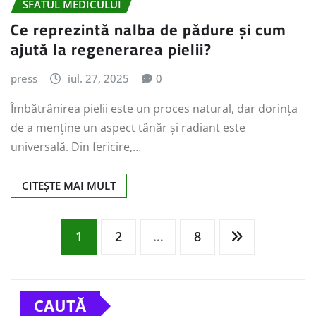
SFATUL MEDICULUI
Ce reprezintă nalba de pădure și cum
ajută la regenerarea pielii?
press
iul. 27, 2025
0
Îmbătrânirea pielii este un proces natural, dar dorința
de a menține un aspect tânăr și radiant este
universală. Din fericire,…
CITEȘTE MAI MULT
Paginație
1
2
…
8
articole
CAUTĂ