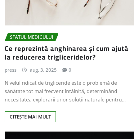
SFATUL MEDICULUI
Ce reprezintă anghinarea și cum ajută
la reducerea trigliceridelor?
press
aug. 3, 2025
0
Nivelul ridicat de trigliceride este o problemă de
sănătate tot mai frecvent întâlnită, determinând
necesitatea explorării unor soluții naturale pentru…
CITEȘTE MAI MULT