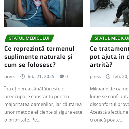
SFATUL MEDICULUI
SFATUL MEDICU
Ce reprezintă termenul
Ce tratamen
suplimente naturale și
pot ajuta în 
cum se folosesc?
artrită?
press
feb. 21, 2025
0
press
feb. 20
Întreținerea sănătății este o
Milioane de oamen
preocupare constantă pentru
lume se confruntă
majoritatea oamenilor, iar căutarea
disconfortul provo
unor metode eficiente și sigure este
Această afecțiune
o prioritate. Pe…
cronică poate…