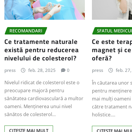
RECOMANDARI
SFATUL MEDICU
Ce tratamente naturale
Ce este tera
există pentru reducerea
magnet și ce
nivelului de colesterol?
oferă?
press
feb. 28, 2025
0
press
feb. 27
Nivelul ridicat de colesterol este o
În căutarea unor s
preocupare majoră pentru
pentru menținerea
sănătatea cardiovasculară a multor
mai mulți oameni 
oameni. Menținerea unui nivel
către tratament n
sănătos de colesterol…
holistice.…
CITEȘTE MAI MULT
CITEȘTE MAI MU