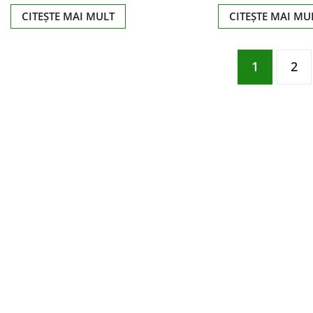
CITEȘTE MAI MULT
CITEȘTE MAI MU
Paginație
1
2
articole