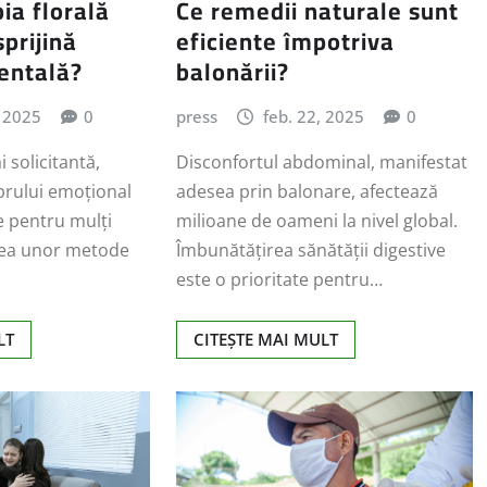
ia florală
Ce remedii naturale sunt
prijină
eficiente împotriva
entală?
balonării?
, 2025
0
press
feb. 22, 2025
0
 solicitantă,
Disconfortul abdominal, manifestat
brului emoțional
adesea prin balonare, afectează
e pentru mulți
milioane de oameni la nivel global.
rea unor metode
Îmbunătățirea sănătății digestive
este o prioritate pentru…
LT
CITEȘTE MAI MULT