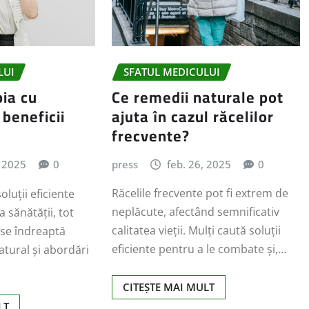
SFATUL MEDICULUI
LUI
Ce remedii naturale pot
pia cu
ajuta în cazul răcelilor
 beneficii
frecvente?
press
feb. 26, 2025
0
, 2025
0
Răcelile frecvente pot fi extrem de
oluții eficiente
neplăcute, afectând semnificativ
 sănătății, tot
calitatea vieții. Mulți caută soluții
se îndreaptă
eficiente pentru a le combate și,…
atural și abordări
CITEȘTE MAI MULT
LT