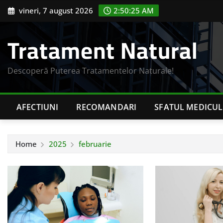
Skip
vineri, 7 august 2026
2:50:26 AM
to
content
Tratament Natural
Descoperă Puterea Tratamentelor Naturale!
AFECTIUNI
RECOMANDARI
SFATUL MEDICUL
Home
2025
februarie