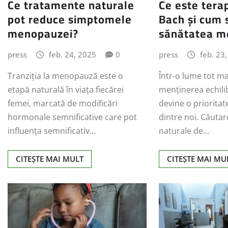
Ce tratamente naturale
Ce este terap
pot reduce simptomele
Bach și cum s
menopauzei?
sănătatea m
press
feb. 24, 2025
0
press
feb. 23
Tranziția la menopauză este o
Într-o lume tot mai
etapă naturală în viața fiecărei
menținerea echili
femei, marcată de modificări
devine o prioritat
hormonale semnificative care pot
dintre noi. Căuta
influența semnificativ…
naturale de…
CITEȘTE MAI MULT
CITEȘTE MAI MU