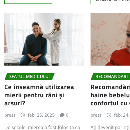
SFATUL MEDICULUI
RECOMANDARI
Ce înseamnă utilizarea
Recomandări
mierii pentru răni și
haine bebelu
arsuri?
confortul cu 
press
feb. 25, 2025
0
press
feb. 24
De secole, mierea a fost folosită ca
Ați devenit părinți?