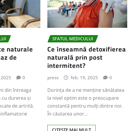
LUI
SFATUL MEDICULUI
te naturale
Ce înseamnă detoxifierea
caz de
naturală prin post
intermitent?
, 2025
0
press
feb. 19, 2025
0
i din întreaga
Dorința de a ne menține sănătatea
 cu durerea și
la nivel optim este o preocupare
cate de artrită.
constantă pentru mulți dintre noi.
 inflamatorie
În căutarea unor…
CITEȘTE MAI MULT