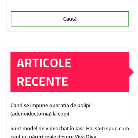
Caută
ARTICOLE
RECENTE
Cand se impune operatia de polipi
(adenoidectomia) la copii
Sunt model de videochat în Iași. Hai să-ți spun cum
caut eu păreri reale despre Viva Diva