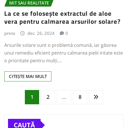
MIT SAU REALITATE
La ce se folosește extractul de aloe
vera pentru calmarea arsurilor solare?
press
dec. 26, 2024
0
Arsurile solare sunt o problemă comună, iar găsirea
unui remediu eficient pentru calmarea pielii iritate este
o prioritate pentru mulți.…
CITEȘTE MAI MULT
Paginație
1
2
…
8
articole
CAUTĂ