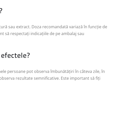
?
ctură sau extract. Doza recomandată variază în funcție de
nt să respectați indicațiile de pe ambalaj sau
 efectele?
Unele persoane pot observa îmbunătățiri în câteva zile, în
bserva rezultate semnificative. Este important să fiți