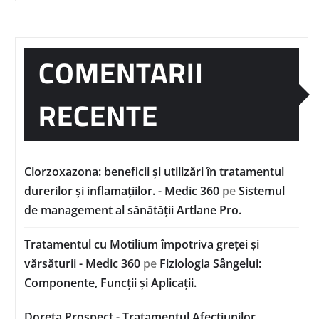
COMENTARII
RECENTE
Clorzoxazona: beneficii și utilizări în tratamentul
durerilor și inflamațiilor. - Medic 360
pe
Sistemul
de management al sănătății Artlane Pro.
Tratamentul cu Motilium împotriva greței și
vărsăturii - Medic 360
pe
Fiziologia Sângelui:
Componente, Funcții și Aplicații.
Doreta Prospect - Tratamentul Afecțiunilor