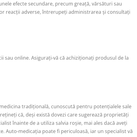
a unele efecte secundare, precum greață, vărsături sau
nor reacții adverse, întrerupeți administrarea și consultați
ii sau online. Asigurați-vă că achiziționați produsul de la
în medicina tradițională, cunoscută pentru potențialele sale
rețineți că, deși există dovezi care sugerează proprietăți
list înainte de a utiliza salvia roșie, mai ales dacă aveți
. Auto-medicația poate fi periculoasă, iar un specialist vă