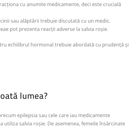
eracționa cu anumite medicamente, deci este crucială
arcinii sau alăptării trebuie discutată cu un medic.
eae pot prezenta reacții adverse la salvia roșie.
pentru echilibrul hormonal trebuie abordată cu prudență și
 toată lumea?
precum epilepsia sau cele care iau medicamente
a utiliza salvia roșie. De asemenea, femeile însărcinate