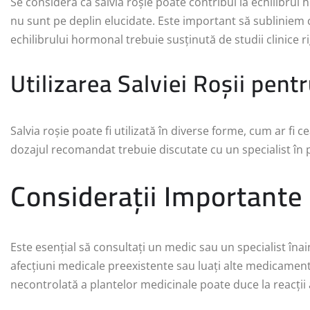
Se consideră că salvia roșie poate contribui la echilibru
nu sunt pe deplin elucidate. Este important să subliniem c
echilibrului hormonal trebuie susținută de studii clinice r
Utilizarea Salviei Roșii pen
Salvia roșie poate fi utilizată în diverse forme, cum ar fi
dozajul recomandat trebuie discutate cu un specialist în
Considerații Importante
Este esențial să consultați un medic sau un specialist înaint
afecțiuni medicale preexistente sau luați alte medicamente
necontrolată a plantelor medicinale poate duce la reacții