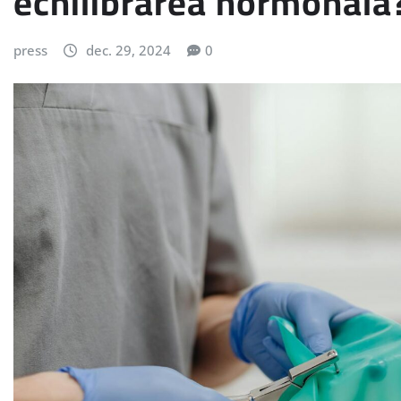
echilibrarea hormonală
press
dec. 29, 2024
0