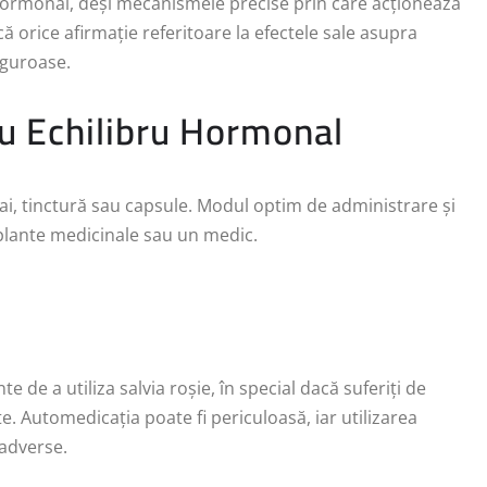
l hormonal, deși mecanismele precise prin care acționează
ă orice afirmație referitoare la efectele sale asupra
iguroase.
tru Echilibru Hormonal
 ceai, tinctură sau capsule. Modul optim de administrare și
 plante medicinale sau un medic.
e de a utiliza salvia roșie, în special dacă suferiți de
. Automedicația poate fi periculoasă, iar utilizarea
 adverse.