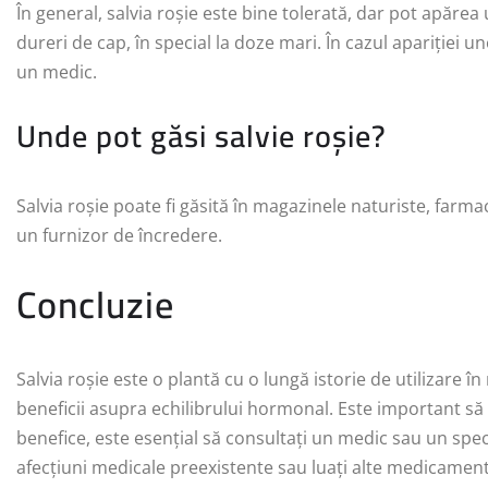
În general, salvia roșie este bine tolerată, dar pot apăre
dureri de cap, în special la doze mari. În cazul apariției u
un medic.
Unde pot găsi salvie roșie?
Salvia roșie poate fi găsită în magazinele naturiste, farmac
un furnizor de încredere.
Concluzie
Salvia roșie este o plantă cu o lungă istorie de utilizare 
beneficii asupra echilibrului hormonal. Este important să 
benefice, este esențial să consultați un medic sau un specia
afecțiuni medicale preexistente sau luați alte medicamente