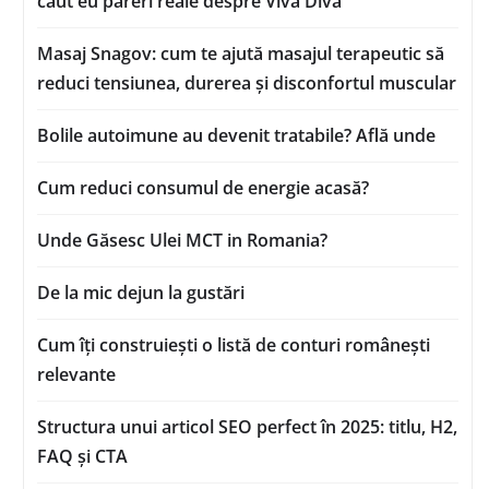
caut eu păreri reale despre Viva Diva
Masaj Snagov: cum te ajută masajul terapeutic să
reduci tensiunea, durerea și disconfortul muscular
Bolile autoimune au devenit tratabile? Află unde
Cum reduci consumul de energie acasă?
Unde Găsesc Ulei MCT in Romania?
De la mic dejun la gustări
Cum îți construiești o listă de conturi românești
relevante
Structura unui articol SEO perfect în 2025: titlu, H2,
FAQ și CTA