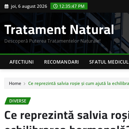
Skip
joi, 6 august 2026
12:35:48 PM
to
content
Tratament Natural
Descoperă Puterea Tratamentelor Naturale!
AFECTIUNI
RECOMANDARI
SFATUL MEDICUL
Home
Ce reprezintă salvia roșie și cum ajută la echili
DIVERSE
Ce reprezintă salvia roș