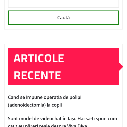
Caută
ARTICOLE
RECENTE
Cand se impune operatia de polipi
(adenoidectomia) la copii
Sunt model de videochat în Iași. Hai să-ți spun cum
caut eu păreri reale despre Viva Diva