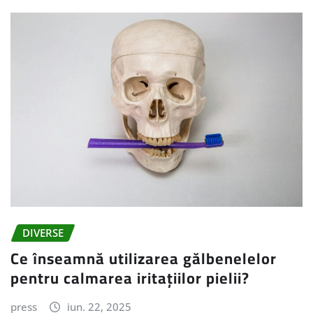
DIVERSE
Ce înseamnă utilizarea gălbenelelor
pentru calmarea iritațiilor pielii?
press
iun. 22, 2025