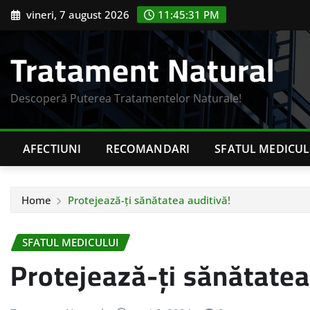
Skip
vineri, 7 august 2026
11:45:31 PM
to
content
Tratament Natural
Descoperă Puterea Tratamentelor Naturale!
AFECTIUNI
RECOMANDARI
SFATUL MEDICUL
Home
Protejează-ți sănătatea auditivă!
SFATUL MEDICULUI
Protejează-ți sănătatea