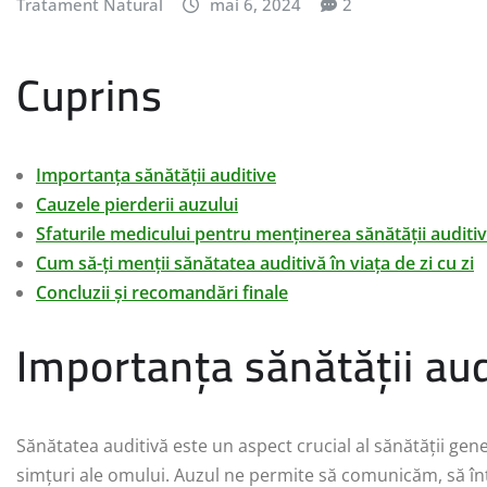
Tratament Natural
mai 6, 2024
2
Cuprins
Importanța sănătății auditive
Cauzele pierderii auzului
Sfaturile medicului pentru menținerea sănătății auditi
Cum să-ți menții sănătatea auditivă în viața de zi cu zi
Concluzii și recomandări finale
Importanța sănătății aud
Sănătatea auditivă este un aspect crucial al sănătății ge
simțuri ale omului. Auzul ne permite să comunicăm, să înț