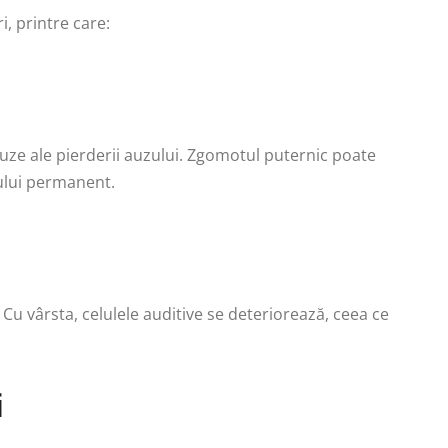
i, printre care:
ze ale pierderii auzului. Zgomotul puternic poate
zului permanent.
 Cu vârsta, celulele auditive se deteriorează, ceea ce
i