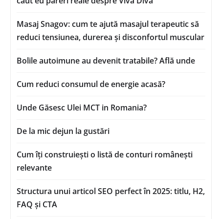
caut eu păreri reale despre Viva Diva
Masaj Snagov: cum te ajută masajul terapeutic să
reduci tensiunea, durerea și disconfortul muscular
Bolile autoimune au devenit tratabile? Află unde
Cum reduci consumul de energie acasă?
Unde Găsesc Ulei MCT in Romania?
De la mic dejun la gustări
Cum îți construiești o listă de conturi românești
relevante
Structura unui articol SEO perfect în 2025: titlu, H2,
FAQ și CTA