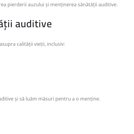
rea pierderii auzului și menținerea sănătății auditive.
ății auditive
pra calității vieții, inclusiv:
uditive și să luăm măsuri pentru a o menține.