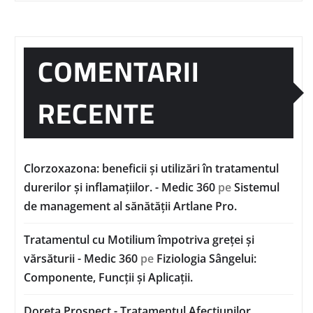
COMENTARII
RECENTE
Clorzoxazona: beneficii și utilizări în tratamentul
durerilor și inflamațiilor. - Medic 360
pe
Sistemul
de management al sănătății Artlane Pro.
Tratamentul cu Motilium împotriva greței și
vărsăturii - Medic 360
pe
Fiziologia Sângelui:
Componente, Funcții și Aplicații.
Doreta Prospect - Tratamentul Afecțiunilor