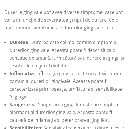
Durerile gingivale pot avea diverse simptome, care pot
varia în funcție de severitatea și tipul de durere. Cele
mai comune simptome ale durerilor gingivale includ:
Durerea
: Durerea este cel mai comun simptom al
durerilor gingivale. Aceasta poate fi descrisă ca o
senzație de arsură, furnicătură sau durere în gingii și
țesuturile din jurul dintelui.
Inflamația
: Inflamația gingiilor este un alt simptom
comun al durerilor gingivale. Aceasta poate fi
caracterizată prin roșeață, umflătură și sensibilitate
în gingii.
Sângerarea
: Sângerarea gingiilor este un simptom
alarmant al durerilor gingivale. Aceasta poate fi
cauzată de inflamația și deteriorarea gingiilor.
Sensibilitatea
: Sensibilitatea gingiilor și dintelui este