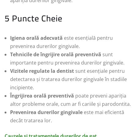
apariția durerilor gingivale.
5 Puncte Cheie
Igiena orală adecvată
este esențială pentru
prevenirea durerilor gingivale.
Tehnicile de îngrijire orală preventivă
sunt
importante pentru prevenirea durerilor gingivale.
Vizitele regulate la dentist
sunt esențiale pentru
detectarea și tratarea durerilor gingivale în stadiile
incipiente.
Îngrijirea orală preventivă
poate preveni apariția
altor probleme orale, cum ar fi cariile și parodontita.
Prevenirea durerilor gingivale
este mai eficientă
decât tratarea lor.
Cauzele și tratamentele durerilor de gat.