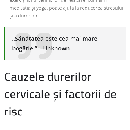
exercițiilor și tehnicilor de relaxare, cum ar fi
meditația și yoga, poate ajuta la reducerea stresului
și a durerilor.
„Sănătatea este cea mai mare
bogăție.” – Unknown
Cauzele durerilor
cervicale și factorii de
risc