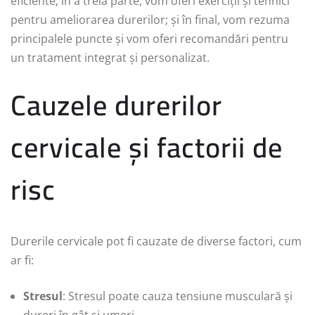
eficiente; în a treia parte, vom oferi exerciții și tehnici
pentru ameliorarea durerilor; și în final, vom rezuma
principalele puncte și vom oferi recomandări pentru
un tratament integrat și personalizat.
Cauzele durerilor
cervicale și factorii de
risc
Durerile cervicale pot fi cauzate de diverse factori, cum
ar fi:
Stresul
: Stresul poate cauza tensiune musculară și