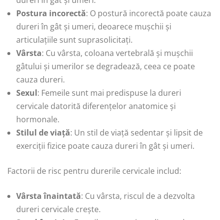
dureri în gât și umeri.
Postura incorectă
: O postură incorectă poate cauza
dureri în gât și umeri, deoarece mușchii și
articulațiile sunt suprasolicitați.
Vârsta
: Cu vârsta, coloana vertebrală și mușchii
gâtului și umerilor se degradează, ceea ce poate
cauza dureri.
Sexul
: Femeile sunt mai predispuse la dureri
cervicale datorită diferențelor anatomice și
hormonale.
Stilul de viață
: Un stil de viață sedentar și lipsit de
exerciții fizice poate cauza dureri în gât și umeri.
Factorii de risc pentru durerile cervicale includ:
Vârsta înaintată
: Cu vârsta, riscul de a dezvolta
dureri cervicale crește.