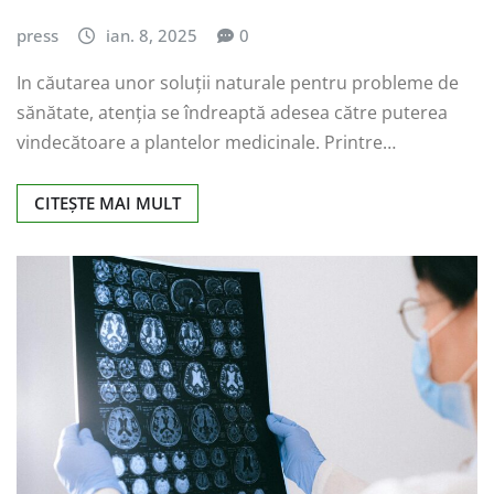
press
ian. 8, 2025
0
In căutarea unor soluții naturale pentru probleme de
sănătate, atenția se îndreaptă adesea către puterea
vindecătoare a plantelor medicinale. Printre…
CITEȘTE MAI MULT