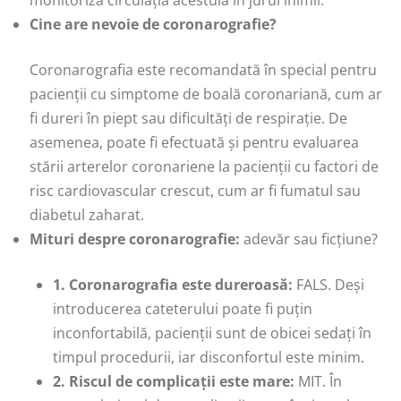
Cine are nevoie de coronarografie?
Coronarografia este recomandată în special pentru
pacienții cu simptome de boală coronariană, cum ar
fi dureri în piept sau dificultăți de respirație. De
asemenea, poate fi efectuată și pentru evaluarea
stării arterelor coronariene la pacienții cu factori de
risc cardiovascular crescut, cum ar fi fumatul sau
diabetul zaharat.
Mituri despre coronarografie:
adevăr sau ficțiune?
1. Coronarografia este dureroasă:
FALS. Deși
introducerea cateterului poate fi puțin
inconfortabilă, pacienții sunt de obicei sedați în
timpul procedurii, iar disconfortul este minim.
2. Riscul de complicații este mare:
MIT. În