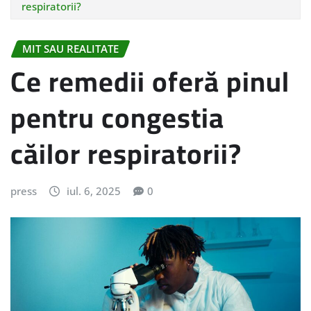
respiratorii?
MIT SAU REALITATE
Ce remedii oferă pinul
pentru congestia
căilor respiratorii?
press
iul. 6, 2025
0