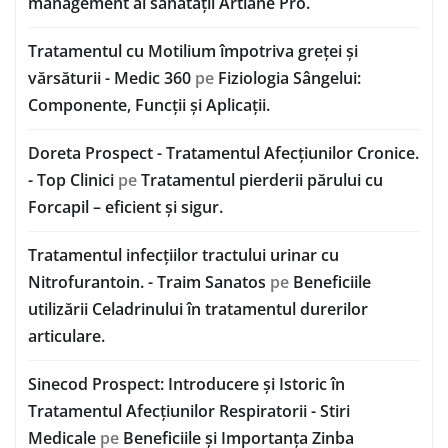
management al sănătății Artlane Pro.
Tratamentul cu Motilium împotriva greței și
vărsăturii - Medic 360
pe
Fiziologia Sângelui:
Componente, Funcții și Aplicații.
Doreta Prospect - Tratamentul Afecțiunilor Cronice.
- Top Clinici
pe
Tratamentul pierderii părului cu
Forcapil – eficient și sigur.
Tratamentul infecțiilor tractului urinar cu
Nitrofurantoin. - Traim Sanatos
pe
Beneficiile
utilizării Celadrinului în tratamentul durerilor
articulare.
Sinecod Prospect: Introducere și Istoric în
Tratamentul Afecțiunilor Respiratorii - Stiri
Medicale
pe
Beneficiile și Importanța Zinba