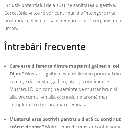
inclusiv potențialul de a susține sănătatea digestivă.
Cercetările viitoare vor contribui la o înțelegere mai
profundă a efectelor sale benefice asupra organismului
uman.
Întrebări frecvente
Care este diferența dintre muștarul galben și cel
Dijon?
Muștarul galben este realizat în principal din
semințe de muștar galben, oțet și condimente.
Muștarul Dijon conține semințe de muștar brun și
alb, precum și vin alb, oferindu-i o aromă mai
complexă și o textură mai cremoasă.
Muștarul este potrivit pentru o dietă cu conținut
scăzut de sare?
Multe tipuri de muștar conțin sodiu,