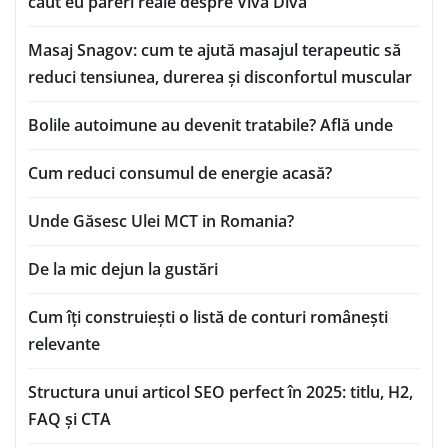
caut eu păreri reale despre Viva Diva
Masaj Snagov: cum te ajută masajul terapeutic să
reduci tensiunea, durerea și disconfortul muscular
Bolile autoimune au devenit tratabile? Află unde
Cum reduci consumul de energie acasă?
Unde Găsesc Ulei MCT in Romania?
De la mic dejun la gustări
Cum îți construiești o listă de conturi românești
relevante
Structura unui articol SEO perfect în 2025: titlu, H2,
FAQ și CTA