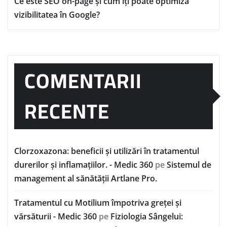
Ce este SEO on-page și cum îți poate optimiza
vizibilitatea în Google?
COMENTARII
RECENTE
Clorzoxazona: beneficii și utilizări în tratamentul
durerilor și inflamațiilor. - Medic 360
pe
Sistemul de
management al sănătății Artlane Pro.
Tratamentul cu Motilium împotriva greței și
vărsăturii - Medic 360
pe
Fiziologia Sângelui: