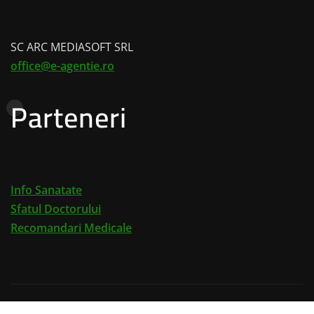
SC ARC MEDIASOFT SRL
office@e-agentie.ro
Parteneri
Info Sanatate
Sfatul Doctorului
Recomandari Medicale
Drepturi de autor © 2026 | Propulsat de
WordPress
|