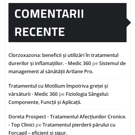
COMENTARII
RECENTE
Clorzoxazona: beneficii și utilizări în tratamentul
durerilor și inflamațiilor. - Medic 360
pe
Sistemul de
management al sănătății Artlane Pro.
Tratamentul cu Motilium împotriva greței și
vărsăturii - Medic 360
pe
Fiziologia Sângelui:
Componente, Funcții și Aplicații.
Doreta Prospect - Tratamentul Afecțiunilor Cronice.
- Top Clinici
pe
Tratamentul pierderii părului cu
Forcapil – eficient și sigur.