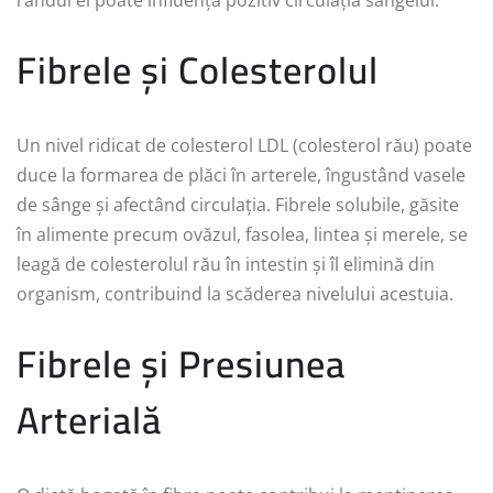
rândul ei poate influența pozitiv circulația sângelui.
Fibrele și Colesterolul
Un nivel ridicat de colesterol LDL (colesterol rău) poate
duce la formarea de plăci în arterele, îngustând vasele
de sânge și afectând circulația. Fibrele solubile, găsite
în alimente precum ovăzul, fasolea, lintea și merele, se
leagă de colesterolul rău în intestin și îl elimină din
organism, contribuind la scăderea nivelului acestuia.
Fibrele și Presiunea
Arterială