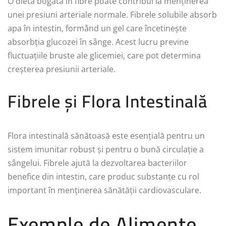
O dietă bogată în fibre poate contribui la menținerea
unei presiuni arteriale normale. Fibrele solubile absorb
apa în intestin, formând un gel care încetinește
absorbția glucozei în sânge. Acest lucru previne
fluctuațiile bruste ale glicemiei, care pot determina
creșterea presiunii arteriale.
Fibrele și Flora Intestinală
Flora intestinală sănătoasă este esențială pentru un
sistem imunitar robust și pentru o bună circulație a
sângelui. Fibrele ajută la dezvoltarea bacteriilor
benefice din intestin, care produc substanțe cu rol
important în menținerea sănătății cardiovasculare.
Exemple de Alimente