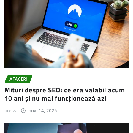
AFACERI
Mituri despre SEO: ce era valabil acum
10 ani și nu mai funcționează azi
press
nov. 14, 2025