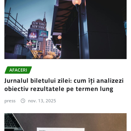
AFACERI
Jurnalul biletului zilei: cum îți analizezi
obiectiv rezultatele pe termen lung
press
nov. 13, 2025