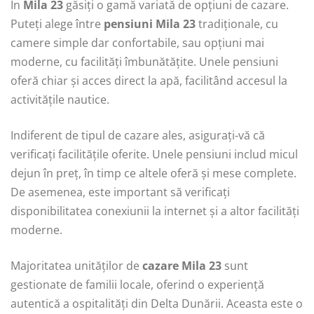
În
Mila 23
găsiți o gamă variată de opțiuni de cazare.
Puteți alege între
pensiuni Mila 23
tradiționale, cu
camere simple dar confortabile, sau opțiuni mai
moderne, cu facilități îmbunătățite. Unele pensiuni
oferă chiar și acces direct la apă, facilitând accesul la
activitățile nautice.
Indiferent de tipul de cazare ales, asigurați-vă că
verificați facilitățile oferite. Unele pensiuni includ micul
dejun în preț, în timp ce altele oferă și mese complete.
De asemenea, este important să verificați
disponibilitatea conexiunii la internet și a altor facilități
moderne.
Majoritatea unităților de
cazare Mila 23
sunt
gestionate de familii locale, oferind o experiență
autentică a ospitalități din Delta Dunării. Aceasta este o