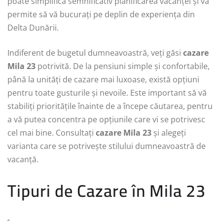
poate simplifica semnificativ planificarea vacanței și vă
permite să vă bucurați pe deplin de experiența din
Delta Dunării.
Indiferent de bugetul dumneavoastră, veți găsi
cazare
Mila 23
potrivită. De la pensiuni simple și confortabile,
până la unități de cazare mai luxoase, există opțiuni
pentru toate gusturile și nevoile. Este important să vă
stabiliți prioritățile înainte de a începe căutarea, pentru
a vă putea concentra pe opțiunile care vi se potrivesc
cel mai bine. Consultați
cazare Mila 23
și alegeți
varianta care se potrivește stilului dumneavoastră de
vacanță.
Tipuri de Cazare în Mila 23