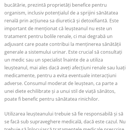
bucătărie, prezintă proprietăți benefice pentru
organism, inclusiv potențialul de a sprijini sănătatea
renală prin acțiunea sa diuretică și detoxifiantă. Este
important de menționat că leușteanul nu este un
tratament pentru bolile renale, ci mai degrabă un
adjuvant care poate contribui la menținerea sănătății
generale a sistemului urinar. Este crucial să consultați
un medic sau un specialist înainte de a utiliza
leușteanul, mai ales dacă aveți afecțiuni renale sau luați
medicamente, pentru a evita eventuale interacțiuni
adverse. Consumul moderat de leuștean, ca parte a
unei diete echilibrate și a unui stil de viață sănătos,
poate fi benefic pentru sănătatea rinichilor.
Utilizarea leușteanului trebuie să fie responsabilă și să
se facă sub supraveghere medicală, dacă este cazul. Nu
trebuie să înlocuiască tratamentele medicale prescrise