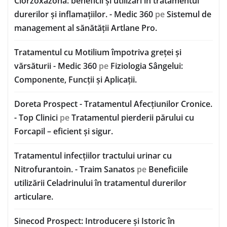
Clorzoxazona: beneficii și utilizări în tratamentul
durerilor și inflamațiilor. - Medic 360
pe
Sistemul de
management al sănătății Artlane Pro.
Tratamentul cu Motilium împotriva greței și
vărsăturii - Medic 360
pe
Fiziologia Sângelui:
Componente, Funcții și Aplicații.
Doreta Prospect - Tratamentul Afecțiunilor Cronice.
- Top Clinici
pe
Tratamentul pierderii părului cu
Forcapil – eficient și sigur.
Tratamentul infecțiilor tractului urinar cu
Nitrofurantoin. - Traim Sanatos
pe
Beneficiile
utilizării Celadrinului în tratamentul durerilor
articulare.
Sinecod Prospect: Introducere și Istoric în