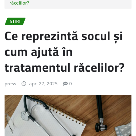
răcelilor?
STIRI
Ce reprezintă socul și
cum ajută în
tratamentul răcelilor?
press
apr. 27, 2025
0