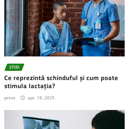
STIRI
Ce reprezintă schinduful și cum poate
stimula lactația?
press
apr. 18, 2025