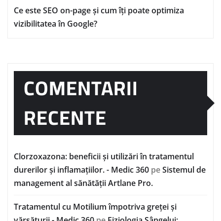
Ce este SEO on-page și cum îți poate optimiza
vizibilitatea în Google?
COMENTARII
RECENTE
Clorzoxazona: beneficii și utilizări în tratamentul
durerilor și inflamațiilor. - Medic 360
pe
Sistemul de
management al sănătății Artlane Pro.
Tratamentul cu Motilium împotriva greței și
vărsăturii - Medic 360
pe
Fiziologia Sângelui: