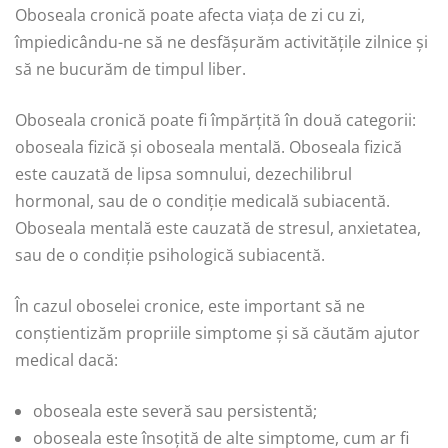
Oboseala cronică poate afecta viața de zi cu zi,
împiedicându-ne să ne desfășurăm activitățile zilnice și
să ne bucurăm de timpul liber.
Oboseala cronică poate fi împărțită în două categorii:
oboseala fizică și oboseala mentală. Oboseala fizică
este cauzată de lipsa somnului, dezechilibrul
hormonal, sau de o condiție medicală subiacentă.
Oboseala mentală este cauzată de stresul, anxietatea,
sau de o condiție psihologică subiacentă.
În cazul oboselei cronice, este important să ne
conștientizăm propriile simptome și să căutăm ajutor
medical dacă:
oboseala este severă sau persistentă;
oboseala este însoțită de alte simptome, cum ar fi