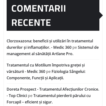
COMENTARII
RECENTE
Clorzoxazona: beneficii și utilizări în tratamentul
durerilor și inflamațiilor. - Medic 360
pe
Sistemul de
management al sănătății Artlane Pro.
Tratamentul cu Motilium împotriva greței și
vărsăturii - Medic 360
pe
Fiziologia Sângelui:
Componente, Funcții și Aplicații.
Doreta Prospect - Tratamentul Afecțiunilor Cronice.
- Top Clinici
pe
Tratamentul pierderii părului cu
Forcapil – eficient și sigur.