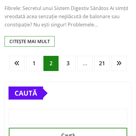
Fibrele: Secretul unui Sistem Digestiv Sănătos Ai simțit
vreodată acea senzație neplăcută de balonare sau
constipație? Nu ești singur! Problemele…
CITEȘTE MAI MULT
Paginație
1
2
3
…
21
articole
CAUTĂ
Caută