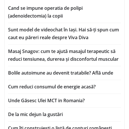
Cand se impune operatia de polipi
(adenoidectomia) la copii
Sunt model de videochat în Iași. Hai să-ți spun cum
caut eu păreri reale despre Viva Diva
Masaj Snagov: cum te ajută masajul terapeutic să
reduci tensiunea, durerea și disconfortul muscular
Bolile autoimune au devenit tratabile? Află unde
Cum reduci consumul de energie acasă?
Unde Găsesc Ulei MCT in Romania?
De la mic dejun la gustări
Cum îți construiești o listă de conturi românești