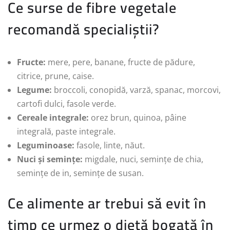
Ce surse de fibre vegetale
recomandă specialiștii?
Fructe:
mere, pere, banane, fructe de pădure,
citrice, prune, caise.
Legume:
broccoli, conopidă, varză, spanac, morcovi,
cartofi dulci, fasole verde.
Cereale integrale:
orez brun, quinoa, pâine
integrală, paste integrale.
Leguminoase:
fasole, linte, năut.
Nuci și semințe:
migdale, nuci, semințe de chia,
semințe de in, semințe de susan.
Ce alimente ar trebui să evit în
timp ce urmez o dietă bogată în