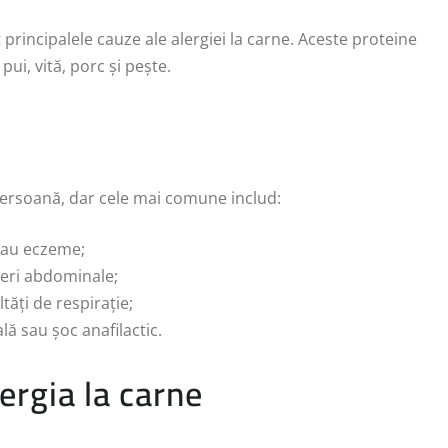
 principalele cauze ale alergiei la carne. Aceste proteine
pui, vită, porc și pește.
persoană, dar cele mai comune includ:
 sau eczeme;
ureri abdominale;
tăți de respirație;
lă sau șoc anafilactic.
ergia la carne