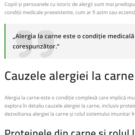
Copiii și persoanele cu istoric de alergii sunt mai predis
condiții medicale preexistente, cum ar fi astm sau eczemă,
„Alergia la carne este o condiție medical
corespunzător.”
Cauzele alergiei la carne
Alergia la carne este o condiție complexă care implică mul
explora în detaliu cauzele alergiei la carne, inclusiv protein
dezvoltarea alergiei la carne și rolul sistemului imunitar în
Proteinele din carne și rolul l