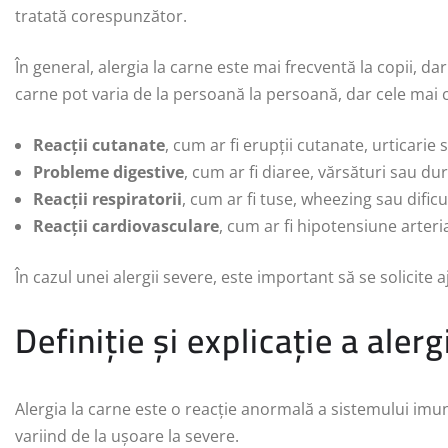
tratată corespunzător.
În general, alergia la carne este mai frecventă la copii, da
carne pot varia de la persoană la persoană, dar cele mai
Reacții cutanate
, cum ar fi erupții cutanate, urticarie
Probleme digestive
, cum ar fi diaree, vărsături sau d
Reacții respiratorii
, cum ar fi tuse, wheezing sau dificul
Reacții cardiovasculare
, cum ar fi hipotensiune arteria
În cazul unei alergii severe, este important să se solicite
Definiție și explicație a alerg
Alergia la carne este o reacție anormală a sistemului imu
variind de la ușoare la severe.