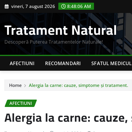
Skip
vineri, 7 august 2026
8:48:07 AM
to
content
Tratament Natural
Descoperă Puterea Tratamentelor Naturale!
AFECTIUNI
RECOMANDARI
SFATUL MEDICUL
Home
Alergia la carne: cauze, simptome și tratament.
AFECTIUNI
Alergia la carne: cauze