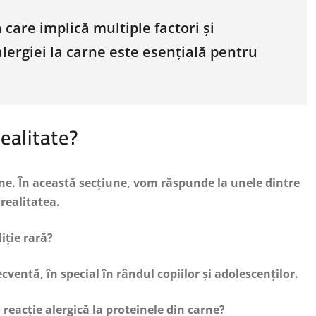
 care implică multiple factori și
ergiei la carne este esențială pentru
ealitate?
arne. În această secțiune, vom răspunde la unele dintre
 realitatea.
iție rară?
cventă, în special în rândul copiilor și adolescenților.
 reacție alergică la proteinele din carne?