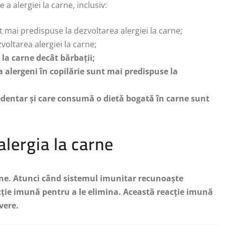
 a alergiei la carne, inclusiv:
nt mai predispuse la dezvoltarea alergiei la carne;
voltarea alergiei la carne;
 la carne decât bărbații;
a alergeni în copilărie sunt mai predispuse la
sedentar și care consumă o dietă bogată în carne sunt
alergia la carne
arne. Atunci când sistemul imunitar recunoaște
acție imună pentru a le elimina. Această reacție imună
vere.