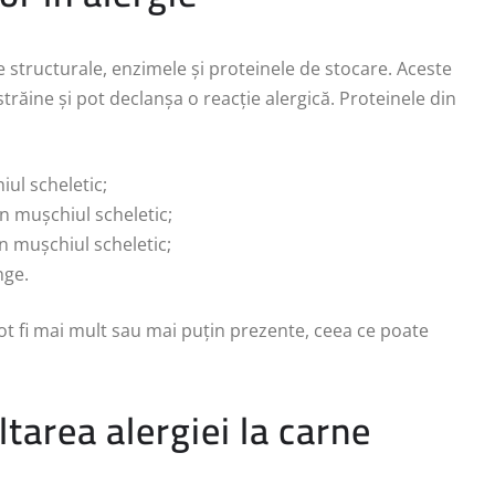
e structurale, enzimele și proteinele de stocare. Aceste
trăine și pot declanșa o reacție alergică. Proteinele din
iul scheletic;
în mușchiul scheletic;
în mușchiul scheletic;
nge.
ot fi mai mult sau mai puțin prezente, ceea ce poate
ltarea alergiei la carne