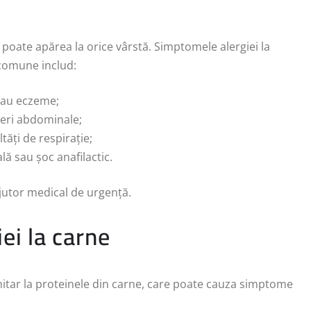
r poate apărea la orice vârstă. Simptomele alergiei la
 comune includ:
 sau eczeme;
ureri abdominale;
tăți de respirație;
lă sau șoc anafilactic.
 ajutor medical de urgență.
iei la carne
nitar la proteinele din carne, care poate cauza simptome