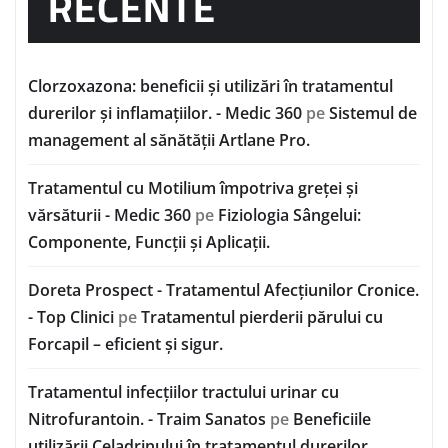
RECENTE
Clorzoxazona: beneficii și utilizări în tratamentul
durerilor și inflamațiilor. - Medic 360
pe
Sistemul de
management al sănătății Artlane Pro.
Tratamentul cu Motilium împotriva greței și
vărsăturii - Medic 360
pe
Fiziologia Sângelui:
Componente, Funcții și Aplicații.
Doreta Prospect - Tratamentul Afecțiunilor Cronice.
- Top Clinici
pe
Tratamentul pierderii părului cu
Forcapil – eficient și sigur.
Tratamentul infecțiilor tractului urinar cu
Nitrofurantoin. - Traim Sanatos
pe
Beneficiile
utilizării Celadrinului în tratamentul durerilor