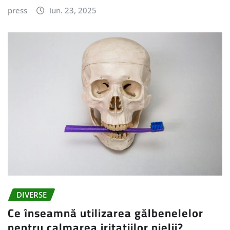
press
iun. 23, 2025
DIVERSE
Ce înseamnă utilizarea gălbenelelor
pentru calmarea iritațiilor pielii?