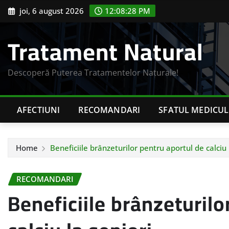
Skip
joi, 6 august 2026
12:08:29 PM
to
content
Tratament Natural
Descoperă Puterea Tratamentelor Naturale!
AFECTIUNI
RECOMANDARI
SFATUL MEDICUL
Home
Beneficiile brânzeturilor pentru aportul de calciu 
RECOMANDARI
Beneficiile brânzeturilo