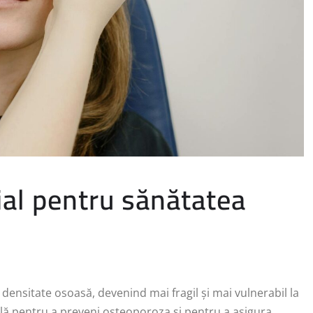
ial pentru sănătatea
densitate osoasă, devenind mai fragil și mai vulnerabil la
ială pentru a preveni osteoporoza și pentru a asigura