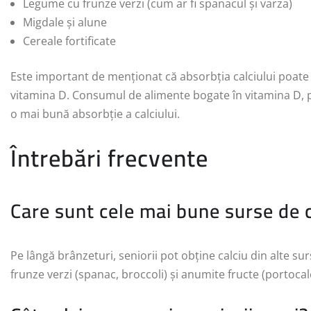
Legume cu frunze verzi (cum ar fi spanacul și varza)
Migdale și alune
Cereale fortificate
Este important de menționat că absorbția calciului poate fi
vitamina D. Consumul de alimente bogate în vitamina D, pr
o mai bună absorbție a calciului.
Întrebări frecvente
Care sunt cele mai bune surse de c
Pe lângă brânzeturi, seniorii pot obține calciu din alte sur
frunze verzi (spanac, broccoli) și anumite fructe (portocale