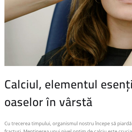
Calciul, elementul esenț
oaselor în vârstă
Cu trecerea timpului, organismul nostru începe să piardă 
fracturi. Menținerea unui nivel optim de calciu este cruc