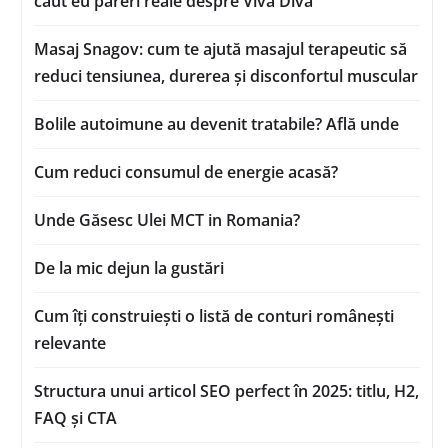
caut eu păreri reale despre Viva Diva
Masaj Snagov: cum te ajută masajul terapeutic să
reduci tensiunea, durerea și disconfortul muscular
Bolile autoimune au devenit tratabile? Află unde
Cum reduci consumul de energie acasă?
Unde Găsesc Ulei MCT in Romania?
De la mic dejun la gustări
Cum îți construiești o listă de conturi românești
relevante
Structura unui articol SEO perfect în 2025: titlu, H2,
FAQ și CTA