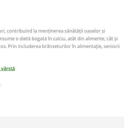
ri, contribuind la menținerea sănătății oaselor și
sume o dietă bogată în calciu, atât din alimente, cât și
tos. Prin includerea brânzeturilor în alimentație, seniorii
 vârstă
i