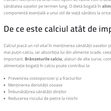
sănătatea oaselor pe termen lung. O dietă bogată în
alim
componentă esențială a unui stil de viață sănătos la orice
De ce este calciul atât de im
Calciul joacă un rol vital în menținerea sănătății oaselor 
mai puțin calciu, iar absorbția lui din alimente scade, ceea
important.
Brânzeturile calciu
, alaturi de alte surse, con
alimentație bogată în calciu poate contribui la:
Prevenirea osteoporozei și a fracturilor
Menținerea densității osoase
Îmbunătățirea sănătății dinților
Reducerea riscului de pietre la rinichi