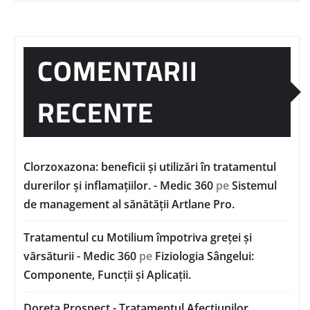
COMENTARII
RECENTE
Clorzoxazona: beneficii și utilizări în tratamentul
durerilor și inflamațiilor. - Medic 360
pe
Sistemul
de management al sănătății Artlane Pro.
Tratamentul cu Motilium împotriva greței și
vărsăturii - Medic 360
pe
Fiziologia Sângelui:
Componente, Funcții și Aplicații.
Doreta Prospect - Tratamentul Afecțiunilor