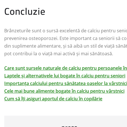
Concluzie
Brânzeturile sunt o sursă excelentă de calciu pentru senio
prevenirea osteoporozei. Este important ca seniorii să con
din suplimente alimentare, și să aibă un stil de viață sănă
pot contribui la o viață mai activă și mai sănătoasă.
Care sunt sursele naturale de calciu pentru persoanele în
Laptele și alternativele lui bogate în calciu pentru seniori
Importanța calciului pentru sănătatea oaselor la vârstnic
Cele mai bune alimente bogate în calciu pentru vârstnici
Cum să îți asiguri aportul de calciu în copilărie