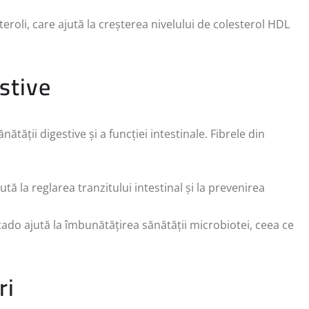
teroli, care ajută la creșterea nivelului de colesterol HDL
stive
ătății digestive și a funcției intestinale. Fibrele din
ută la reglarea tranzitului intestinal și la prevenirea
ocado ajută la îmbunătățirea sănătății microbiotei, ceea ce
ri