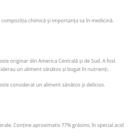
o, compoziția chimică și importanța sa în medicină.
este originar din America Centrală și de Sud. A fost
siderau un aliment sănătos și bogat în nutrienți.
 este considerat un aliment sănătos și delicios.
rale. Conține aproximativ 77% grăsimi, în special acid