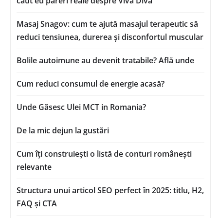
caut eu păreri reale despre Viva Diva
Masaj Snagov: cum te ajută masajul terapeutic să
reduci tensiunea, durerea și disconfortul muscular
Bolile autoimune au devenit tratabile? Află unde
Cum reduci consumul de energie acasă?
Unde Găsesc Ulei MCT in Romania?
De la mic dejun la gustări
Cum îți construiești o listă de conturi românești
relevante
Structura unui articol SEO perfect în 2025: titlu, H2,
FAQ și CTA