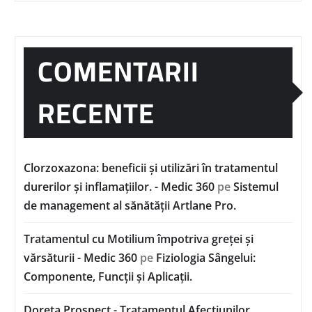
COMENTARII
RECENTE
Clorzoxazona: beneficii și utilizări în tratamentul
durerilor și inflamațiilor. - Medic 360
pe
Sistemul
de management al sănătății Artlane Pro.
Tratamentul cu Motilium împotriva greței și
vărsăturii - Medic 360
pe
Fiziologia Sângelui:
Componente, Funcții și Aplicații.
Doreta Prospect - Tratamentul Afecțiunilor