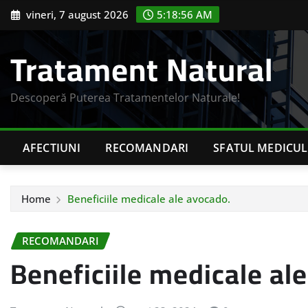
Skip
vineri, 7 august 2026
5:18:57 AM
to
content
Tratament Natural
Descoperă Puterea Tratamentelor Naturale!
AFECTIUNI
RECOMANDARI
SFATUL MEDICUL
Home
Beneficiile medicale ale avocado.
RECOMANDARI
Beneficiile medicale al