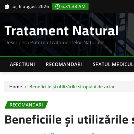
Skip
joi, 6 august 2026
6:31:34 AM
to
content
Tratament Natural
Descoperă Puterea Tratamentelor Naturale!
AFECTIUNI
RECOMANDARI
SFATUL MEDICUL
Home
Beneficiile și utilizările siropului de artar
RECOMANDARI
Beneficiile și utilizările