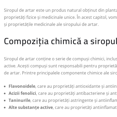
Siropul de artar este un produs natural obținut din planta
proprietăți fizice și medicinale unice. În acest capitol, vo
și proprietățile medicinale ale siropului de artar.
Compoziția chimică a siropul
Siropul de artar conține o serie de compuși chimici, inclusi
active. Acești compuși sunt responsabili pentru proprietăț
de artar. Printre principalele componente chimice ale sir
Flavonoidele
, care au proprietăți antioxidante și antii
Acizii fenolici
, care au proprietăți antibacteriene și anti
Taninurile
, care au proprietăți astringente și antiinfl
Alte substanțe active
, care au proprietăți antiinflama