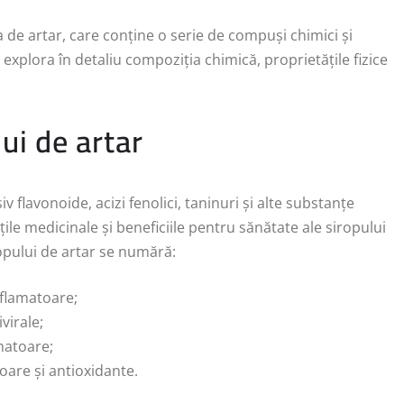
 de artar, care conține o serie de compuși chimici și
m explora în detaliu compoziția chimică, proprietățile fizice
ui de artar
v flavonoide, acizi fenolici, taninuri și alte substanțe
ile medicinale și beneficiile pentru sănătate ale siropului
opului de artar se numără:
nflamatoare;
virale;
amatoare;
toare și antioxidante.