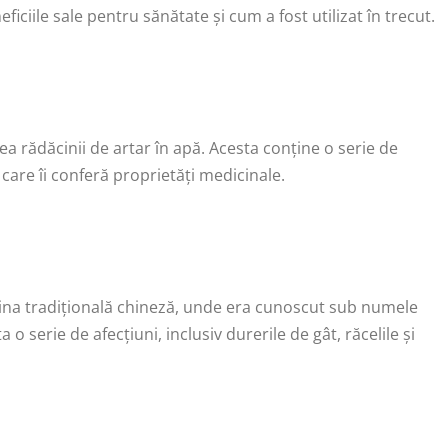
ficiile sale pentru sănătate și cum a fost utilizat în trecut.
rea rădăcinii de artar în apă. Acesta conține o serie de
 care îi conferă proprietăți medicinale.
icina tradițională chineză, unde era cunoscut sub numele
 o serie de afecțiuni, inclusiv durerile de gât, răcelile și