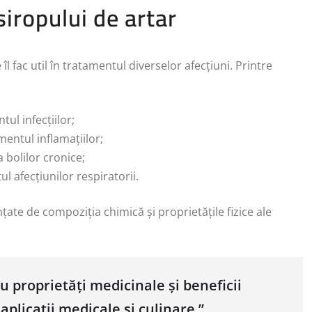
siropului de artar
îl fac util în tratamentul diverselor afecțiuni. Printre
ntul infecțiilor;
tamentul inflamațiilor;
ea bolilor cronice;
tul afecțiunilor respiratorii.
nțate de compoziția chimică și proprietățile fizice ale
u proprietăți medicinale și beneficii
 aplicații medicale și culinare.”