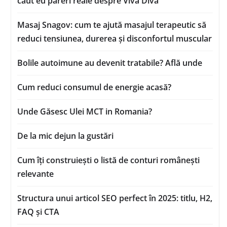
caut eu păreri reale despre Viva Diva
Masaj Snagov: cum te ajută masajul terapeutic să
reduci tensiunea, durerea și disconfortul muscular
Bolile autoimune au devenit tratabile? Află unde
Cum reduci consumul de energie acasă?
Unde Găsesc Ulei MCT in Romania?
De la mic dejun la gustări
Cum îți construiești o listă de conturi românești
relevante
Structura unui articol SEO perfect în 2025: titlu, H2,
FAQ și CTA