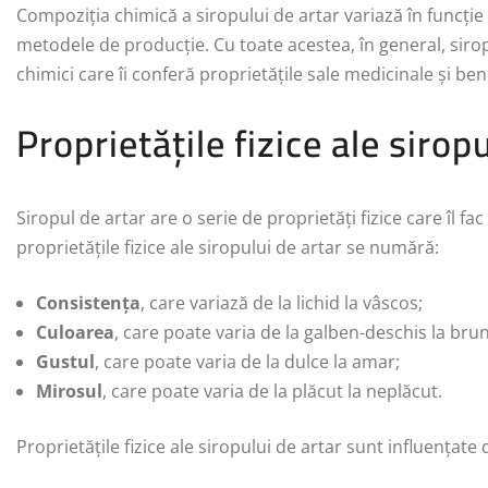
Compoziția chimică a siropului de artar variază în funcție d
metodele de producție. Cu toate acestea, în general, siro
chimici care îi conferă proprietățile sale medicinale și ben
Proprietățile fizice ale sirop
Siropul de artar are o serie de proprietăți fizice care îl fac 
proprietățile fizice ale siropului de artar se numără:
Consistența
, care variază de la lichid la vâscos;
Culoarea
, care poate varia de la galben-deschis la brun
Gustul
, care poate varia de la dulce la amar;
Mirosul
, care poate varia de la plăcut la neplăcut.
Proprietățile fizice ale siropului de artar sunt influențate 