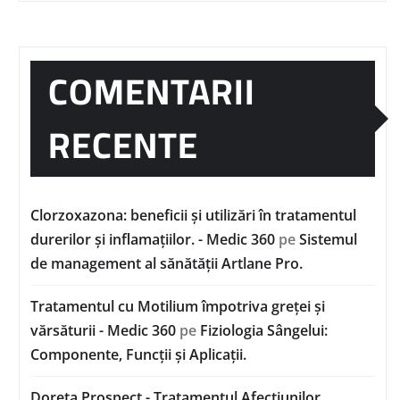
COMENTARII
RECENTE
Clorzoxazona: beneficii și utilizări în tratamentul
durerilor și inflamațiilor. - Medic 360
pe
Sistemul
de management al sănătății Artlane Pro.
Tratamentul cu Motilium împotriva greței și
vărsăturii - Medic 360
pe
Fiziologia Sângelui:
Componente, Funcții și Aplicații.
Doreta Prospect - Tratamentul Afecțiunilor