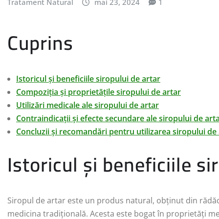
Tratament Natural
mai 23, 2024
1
Cuprins
Istoricul și beneficiile siropului de artar
Compoziția și proprietățile siropului de artar
Utilizări medicale ale siropului de artar
Contraindicații și efecte secundare ale siropului de art
Concluzii și recomandări pentru utilizarea siropului de 
Istoricul și beneficiile s
Siropul de artar este un produs natural, obținut din rădăcin
medicina tradițională. Acesta este bogat în proprietăți med