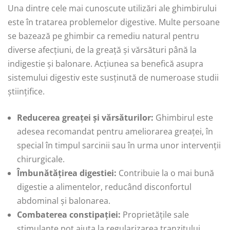
Una dintre cele mai cunoscute utilizări ale ghimbirului
este în tratarea problemelor digestive. Multe persoane
se bazează pe ghimbir ca remediu natural pentru
diverse afecțiuni, de la greață și vărsături până la
indigestie și balonare. Acțiunea sa benefică asupra
sistemului digestiv este susținută de numeroase studii
științifice.
Reducerea greaței și vărsăturilor:
Ghimbirul este
adesea recomandat pentru ameliorarea greaței, în
special în timpul sarcinii sau în urma unor intervenții
chirurgicale.
Îmbunătățirea digestiei:
Contribuie la o mai bună
digestie a alimentelor, reducând disconfortul
abdominal și balonarea.
Combaterea constipației:
Proprietățile sale
stimulante pot ajuta la regularizarea tranzitului