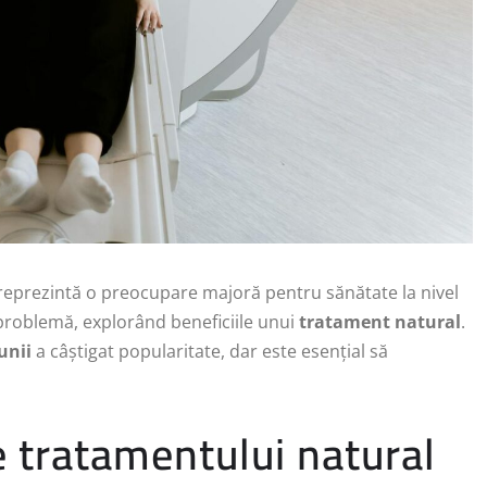
 reprezintă o preocupare majoră pentru sănătate la nivel
 problemă, explorând beneficiile unui
tratament natural
.
unii
a câștigat popularitate, dar este esențial să
le tratamentului natural