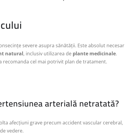
cului
onsecințe severe asupra sănătății. Este absolut necesar
t natural
, inclusiv utilizarea de
plante medicinale
.
a recomanda cel mai potrivit plan de tratament.
pertensiunea arterială netratată?
volta afecțiuni grave precum accident vascular cerebral,
 de vedere.