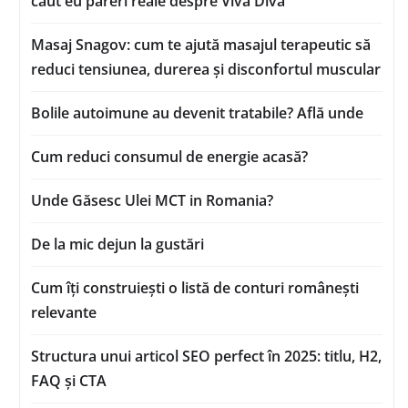
caut eu păreri reale despre Viva Diva
Masaj Snagov: cum te ajută masajul terapeutic să
reduci tensiunea, durerea și disconfortul muscular
Bolile autoimune au devenit tratabile? Află unde
Cum reduci consumul de energie acasă?
Unde Găsesc Ulei MCT in Romania?
De la mic dejun la gustări
Cum îți construiești o listă de conturi românești
relevante
Structura unui articol SEO perfect în 2025: titlu, H2,
FAQ și CTA