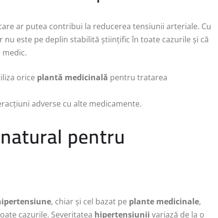
are ar putea contribui la reducerea tensiunii arteriale. Cu
nu este pe deplin stabilită științific în toate cazurile și că
 medic.
iliza orice
plantă medicinală
pentru tratarea
teracțiuni adverse cu alte medicamente.
 natural pentru
hipertensiune
, chiar și cel bazat pe
plante medicinale
,
toate cazurile. Severitatea
hipertensiunii
variază de la o