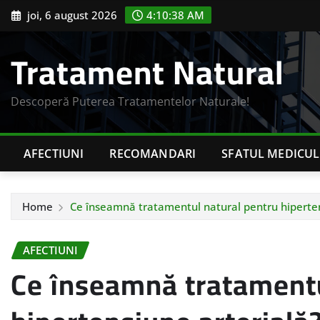
Skip
joi, 6 august 2026
4:10:39 AM
to
content
Tratament Natural
Descoperă Puterea Tratamentelor Naturale!
AFECTIUNI
RECOMANDARI
SFATUL MEDICUL
Home
Ce înseamnă tratamentul natural pentru hiperten
AFECTIUNI
Ce înseamnă tratamentu