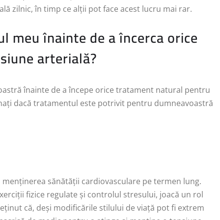
 zilnic, în timp ce alții pot face acest lucru mai rar.
l meu înainte de a încerca orice
siune arterială?
oastră înainte de a începe orice tratament natural pentru
inați dacă tratamentul este potrivit pentru dumneavoastră
u menținerea sănătății cardiovasculare pe termen lung.
erciții fizice regulate și controlul stresului, joacă un rol
eținut că, deși modificările stilului de viață pot fi extrem