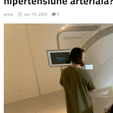
hipertensiune arterială
press
ian. 15, 2025
0