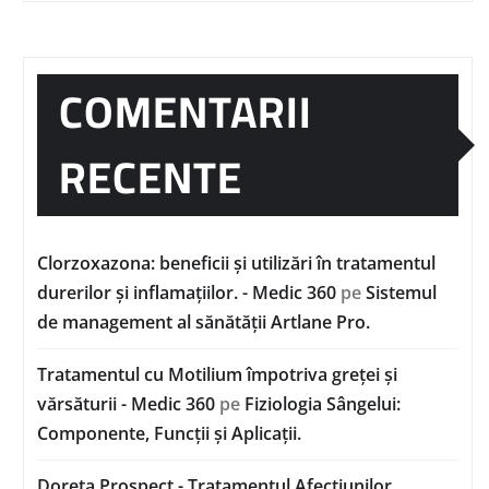
COMENTARII
RECENTE
Clorzoxazona: beneficii și utilizări în tratamentul
durerilor și inflamațiilor. - Medic 360
pe
Sistemul
de management al sănătății Artlane Pro.
Tratamentul cu Motilium împotriva greței și
vărsăturii - Medic 360
pe
Fiziologia Sângelui:
Componente, Funcții și Aplicații.
Doreta Prospect - Tratamentul Afecțiunilor