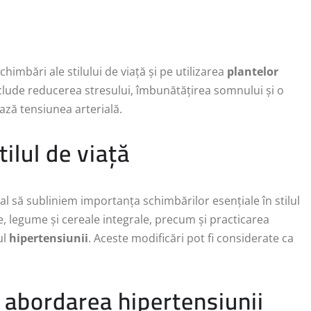
chimbări ale stilului de viață și pe utilizarea
plantelor
nclude reducerea stresului, îmbunătățirea somnului și o
ează tensiunea arterială.
ilul de viață
ial să subliniem importanța schimbărilor esențiale în stilul
e, legume și cereale integrale, precum și practicarea
ul
hipertensiunii
. Aceste modificări pot fi considerate ca
n abordarea hipertensiunii