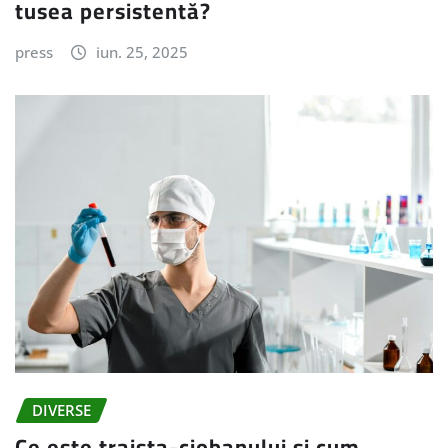
tusea persistentă?
press
iun. 25, 2025
DIVERSE
Ce este traista-ciobanului și cum