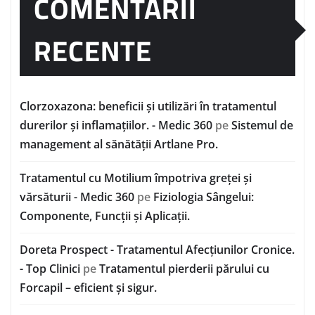
COMENTARII
RECENTE
Clorzoxazona: beneficii și utilizări în tratamentul
durerilor și inflamațiilor. - Medic 360
pe
Sistemul de
management al sănătății Artlane Pro.
Tratamentul cu Motilium împotriva greței și
vărsăturii - Medic 360
pe
Fiziologia Sângelui:
Componente, Funcții și Aplicații.
Doreta Prospect - Tratamentul Afecțiunilor Cronice.
- Top Clinici
pe
Tratamentul pierderii părului cu
Forcapil – eficient și sigur.