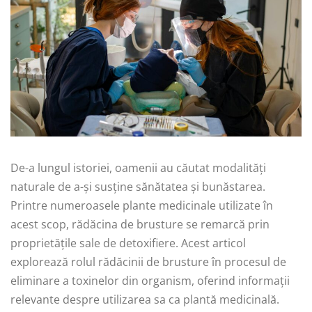
De-a lungul istoriei, oamenii au căutat modalități
naturale de a-și susține sănătatea și bunăstarea.
Printre numeroasele plante medicinale utilizate în
acest scop, rădăcina de brusture se remarcă prin
proprietățile sale de detoxifiere. Acest articol
explorează rolul rădăcinii de brusture în procesul de
eliminare a toxinelor din organism, oferind informații
relevante despre utilizarea sa ca plantă medicinală.