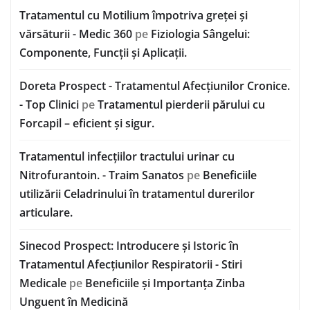
Tratamentul cu Motilium împotriva greței și
vărsăturii - Medic 360
pe
Fiziologia Sângelui:
Componente, Funcții și Aplicații.
Doreta Prospect - Tratamentul Afecțiunilor Cronice.
- Top Clinici
pe
Tratamentul pierderii părului cu
Forcapil – eficient și sigur.
Tratamentul infecțiilor tractului urinar cu
Nitrofurantoin. - Traim Sanatos
pe
Beneficiile
utilizării Celadrinului în tratamentul durerilor
articulare.
Sinecod Prospect: Introducere și Istoric în
Tratamentul Afecțiunilor Respiratorii - Stiri
Medicale
pe
Beneficiile și Importanța Zinba
Unguent în Medicină