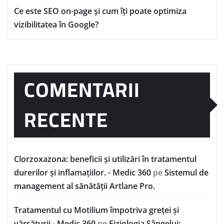
Ce este SEO on-page și cum îți poate optimiza
vizibilitatea în Google?
COMENTARII
RECENTE
Clorzoxazona: beneficii și utilizări în tratamentul
durerilor și inflamațiilor. - Medic 360
pe
Sistemul de
management al sănătății Artlane Pro.
Tratamentul cu Motilium împotriva greței și
vărsăturii - Medic 360
pe
Fiziologia Sângelui: