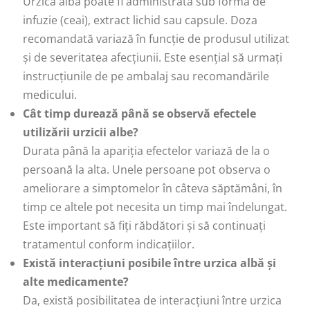
Urzica albă poate fi administrată sub formă de
infuzie (ceai), extract lichid sau capsule. Doza
recomandată variază în funcție de produsul utilizat
și de severitatea afecțiunii. Este esențial să urmați
instrucțiunile de pe ambalaj sau recomandările
medicului.
Cât timp durează până se observă efectele
utilizării urzicii albe?
Durata până la apariția efectelor variază de la o
persoană la alta. Unele persoane pot observa o
ameliorare a simptomelor în câteva săptămâni, în
timp ce altele pot necesita un timp mai îndelungat.
Este important să fiți răbdători și să continuați
tratamentul conform indicațiilor.
Există interacțiuni posibile între urzica albă și
alte medicamente?
Da, există posibilitatea de interacțiuni între urzica