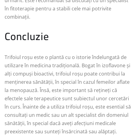
urmărit. Este recomandat să discutați cu un specialist
în fitoterapie pentru a stabili cele mai potrivite
combinații.
Concluzie
Trifoiul roșu este o plantă cu o istorie îndelungată de
utilizare în medicina tradițională. Bogat în izoflavone și
alți compuși bioactivi, trifoiul roșu poate contribui la
menținerea sănătății, în special în cazul femeilor aflate
la menopauză. Însă, este important să rețineți că
efectele sale terapeutice sunt subiectul unor cercetări
în curs. Înainte de a utiliza trifoiul roșu, este esential să
consultați un medic sau un alt specialist din domeniul
sănătății, în special dacă aveți afecțiuni medicale
preexistente sau sunteți însărcinată sau alăptați.