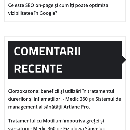
Ce este SEO on-page și cum îți poate optimiza
vizibilitatea în Google?
COMENTARII
RECENTE
Clorzoxazona: beneficii și utilizări în tratamentul
durerilor și inflamațiilor. - Medic 360
pe
Sistemul de
management al sănătății Artlane Pro.
Tratamentul cu Motilium împotriva greței și
vărsăturii - Medic 360
pe
Fiziologia Sângelui: