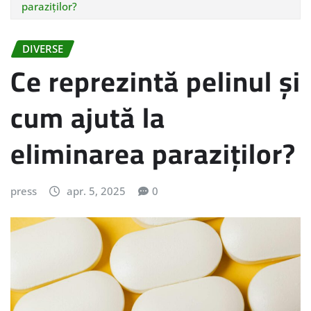
paraziților?
DIVERSE
Ce reprezintă pelinul și
cum ajută la
eliminarea paraziților?
press
apr. 5, 2025
0