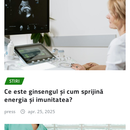
STIRI
Ce este ginsengul și cum sprijină
energia și imunitatea?
press
apr. 25, 2025