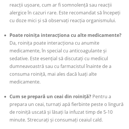
reacții ușoare, cum ar fi somnolență sau reacții
alergice în cazuri rare. Este recomandat să începeți
cu doze mici și să observați reacția organismului.
Poate roinița interacționa cu alte medicamente?
Da, roinița poate interacționa cu anumite
medicamente, în special cu anticoagulante și
sedative. Este esențial să discutați cu medicul
dumneavoastră sau cu farmacistul înainte de a
consuma roiniță, mai ales dacă luați alte
medicamente.
Cum se prepară un ceai din roiniță?
Pentru a
prepara un ceai, turnați apă fierbinte peste o lingură
de roiniță uscată și lăsați la infuzat timp de 5-10
minute. Strecurați și consumați ceaiul cald.