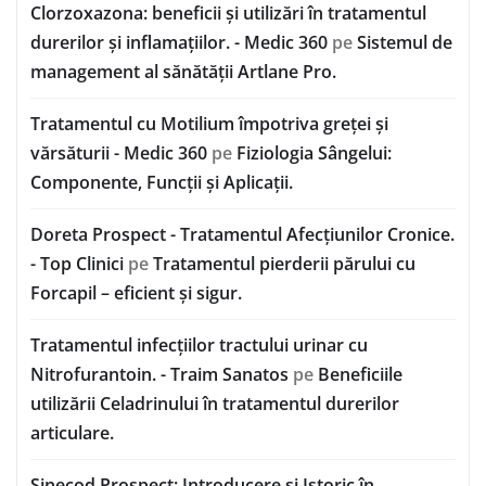
Clorzoxazona: beneficii și utilizări în tratamentul
durerilor și inflamațiilor. - Medic 360
pe
Sistemul de
management al sănătății Artlane Pro.
Tratamentul cu Motilium împotriva greței și
vărsăturii - Medic 360
pe
Fiziologia Sângelui:
Componente, Funcții și Aplicații.
Doreta Prospect - Tratamentul Afecțiunilor Cronice.
- Top Clinici
pe
Tratamentul pierderii părului cu
Forcapil – eficient și sigur.
Tratamentul infecțiilor tractului urinar cu
Nitrofurantoin. - Traim Sanatos
pe
Beneficiile
utilizării Celadrinului în tratamentul durerilor
articulare.
Sinecod Prospect: Introducere și Istoric în