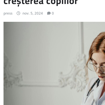
creșterea copiilor
press
nov. 5, 2024
0