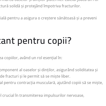
ctură solidă și protejând împotriva fracturilor.
ială pentru a asigura o creștere sănătoasă și a preveni
tant pentru copii?
a copiilor, având un rol esențial în:
component al oaselor și dinților, asigurând soliditatea și
e fracturi și le permit să se miște liber.
ial pentru contracția musculară, ajutând copiii să se miște,
ol crucial în transmiterea impulsurilor nervoase,