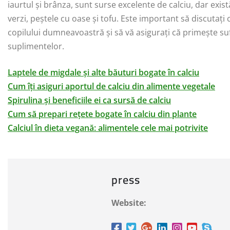
iaurtul și brânza, sunt surse excelente de calciu, dar exist
verzi, peștele cu oase și tofu. Este important să discutați
copilului dumneavoastră și să vă asigurați că primește sufi
suplimentelor.
Laptele de migdale și alte băuturi bogate în calciu
Cum îți asiguri aportul de calciu din alimente vegetale
Spirulina și beneficiile ei ca sursă de calciu
Cum să prepari rețete bogate în calciu din plante
Calciul în dieta vegană: alimentele cele mai potrivite
press
Website: