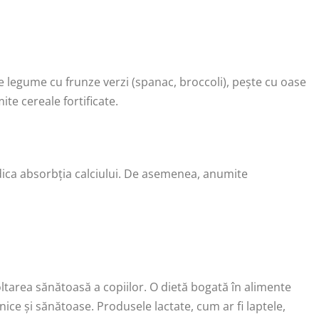
te legume cu frunze verzi (spanac, broccoli), pește cu oase
te cereale fortificate.
dica absorbția calciului. De asemenea, anumite
oltarea sănătoasă a copiilor. O dietă bogată în alimente
ice și sănătoase. Produsele lactate, cum ar fi laptele,