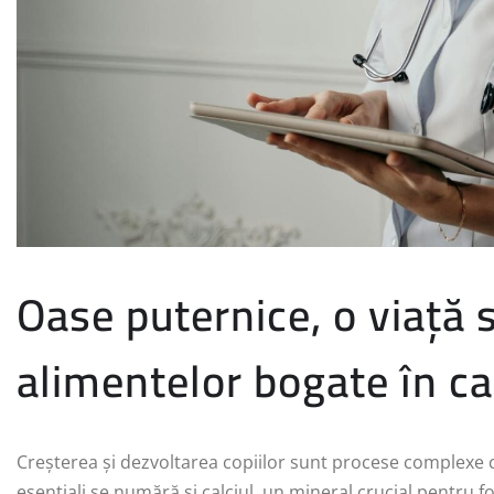
Oase puternice, o viață 
alimentelor bogate în ca
Creșterea și dezvoltarea copiilor sunt procese complexe ca
esențiali se numără și calciul, un mineral crucial pentru fo