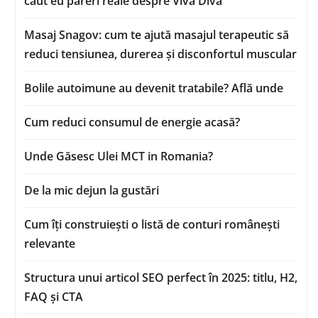
caut eu păreri reale despre Viva Diva
Masaj Snagov: cum te ajută masajul terapeutic să
reduci tensiunea, durerea și disconfortul muscular
Bolile autoimune au devenit tratabile? Află unde
Cum reduci consumul de energie acasă?
Unde Găsesc Ulei MCT in Romania?
De la mic dejun la gustări
Cum îți construiești o listă de conturi românești
relevante
Structura unui articol SEO perfect în 2025: titlu, H2,
FAQ și CTA