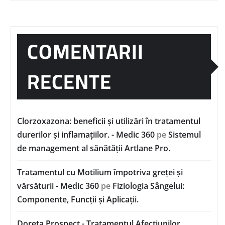
COMENTARII
RECENTE
Clorzoxazona: beneficii și utilizări în tratamentul
durerilor și inflamațiilor. - Medic 360
pe
Sistemul
de management al sănătății Artlane Pro.
Tratamentul cu Motilium împotriva greței și
vărsăturii - Medic 360
pe
Fiziologia Sângelui:
Componente, Funcții și Aplicații.
Doreta Prospect - Tratamentul Afecțiunilor