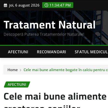
Skip
joi, 6 august 2026
11:34:48 PM
to
content
Tratament Natural
Descoperă Puterea Tratamentelor Naturale!
AFECTIUNI
RECOMANDARI
SFATUL MEDICUL
Home
Cele mai bune alimente bogate în calciu pentru c
AFECTIUNI
Cele mai bune alimente 