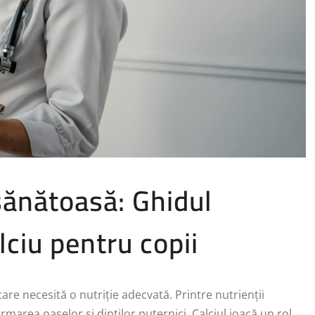
sănătoasă: Ghidul
lciu pentru copii
re necesită o nutriție adecvată. Printre nutrienții
rmarea oaselor și dinților puternici. Calciul joacă un rol