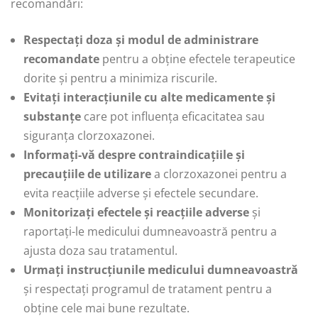
recomandări:
Respectați doza și modul de administrare
recomandate
pentru a obține efectele terapeutice
dorite și pentru a minimiza riscurile.
Evitați interacțiunile cu alte medicamente și
substanțe
care pot influența eficacitatea sau
siguranța clorzoxazonei.
Informați-vă despre contraindicațiile și
precauțiile de utilizare
a clorzoxazonei pentru a
evita reacțiile adverse și efectele secundare.
Monitorizați efectele și reacțiile adverse
și
raportați-le medicului dumneavoastră pentru a
ajusta doza sau tratamentul.
Urmați instrucțiunile medicului dumneavoastră
și respectați programul de tratament pentru a
obține cele mai bune rezultate.