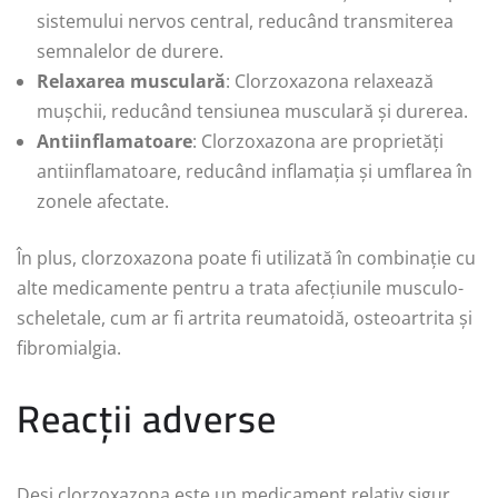
sistemului nervos central, reducând transmiterea
semnalelor de durere.
Relaxarea musculară
: Clorzoxazona relaxează
mușchii, reducând tensiunea musculară și durerea.
Antiinflamatoare
: Clorzoxazona are proprietăți
antiinflamatoare, reducând inflamația și umflarea în
zonele afectate.
În plus, clorzoxazona poate fi utilizată în combinație cu
alte medicamente pentru a trata afecțiunile musculo-
scheletale, cum ar fi artrita reumatoidă, osteoartrita și
fibromialgia.
Reacții adverse
Deși clorzoxazona este un medicament relativ sigur,