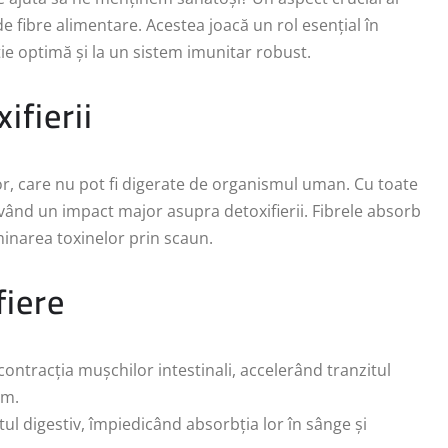
e fibre alimentare. Acestea joacă un rol esențial în
ie optimă și la un sistem imunitar robust.
ifierii
r, care nu pot fi digerate de organismul uman. Cu toate
având un impact major asupra detoxifierii. Fibrele absorb
iminarea toxinelor prin scaun.
fiere
 contracția mușchilor intestinali, accelerând tranzitul
sm.
tul digestiv, împiedicând absorbția lor în sânge și