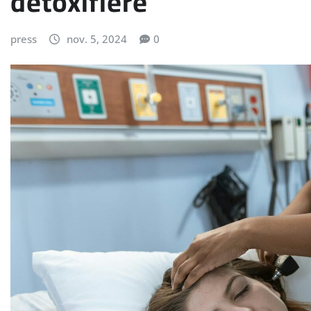
detoxifiere
press
nov. 5, 2024
0