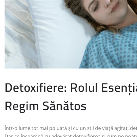
Detoxifiere: Rolul Esenți
Regim Sănătos
Într-o lume tot mai poluată și cu un stil de viață agitat, d
Dar ce înseamnă cu adevărat detoxifierea și cum ne poate