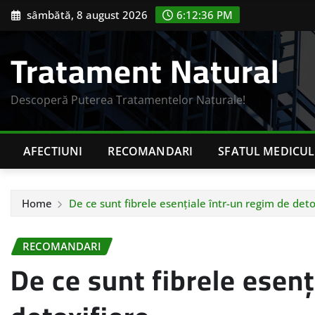
Skip
sâmbătă, 8 august 2026
6:12:37 PM
to
content
Tratament Natural
Descoperă Puterea Tratamentelor Naturale!
AFECTIUNI
RECOMANDARI
SFATUL MEDICUL
Home
De ce sunt fibrele esențiale într-un regim de deto
RECOMANDARI
De ce sunt fibrele esenț