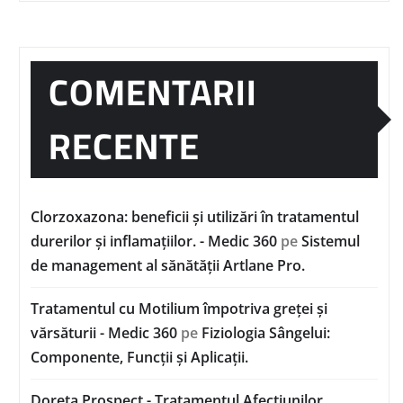
COMENTARII
RECENTE
Clorzoxazona: beneficii și utilizări în tratamentul
durerilor și inflamațiilor. - Medic 360
pe
Sistemul
de management al sănătății Artlane Pro.
Tratamentul cu Motilium împotriva greței și
vărsăturii - Medic 360
pe
Fiziologia Sângelui:
Componente, Funcții și Aplicații.
Doreta Prospect - Tratamentul Afecțiunilor