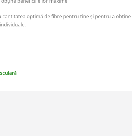
a obține beneficiile lor maxime.
cantitatea optimă de fibre pentru tine și pentru a obține
individuale.
asculară