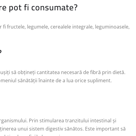
bre pot fi consumate?
r fi fructele, legumele, cerealele integrale, leguminoasele,
?
ușiți să obțineți cantitatea necesară de fibră prin dietă.
omeniul sănătății înainte de a lua orice supliment.
rganismului. Prin stimularea tranzitului intestinal și
nținerea unui sistem digestiv sănătos. Este important să