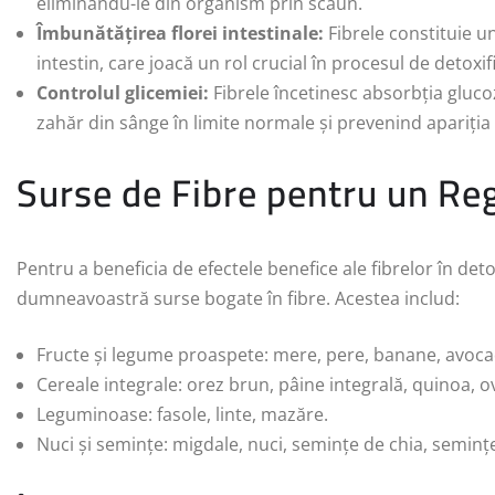
eliminându-le din organism prin scaun.
Îmbunătățirea florei intestinale:
Fibrele constituie u
intestin, care joacă un rol crucial în procesul de detoxif
Controlul glicemiei:
Fibrele încetinesc absorbția gluco
zahăr din sânge în limite normale și prevenind apariția r
Surse de Fibre pentru un R
Pentru a beneficia de efectele benefice ale fibrelor în deto
dumneavoastră surse bogate în fibre. Acestea includ:
Fructe și legume proaspete: mere, pere, banane, avoca
Cereale integrale: orez brun, pâine integrală, quinoa, o
Leguminoase: fasole, linte, mazăre.
Nuci și semințe: migdale, nuci, semințe de chia, semințe