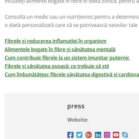
includeți alimente bogate în fibre în dieta zilnică, pentru 
Consultă un medic sau un nutriționist pentru a determina 
o dietă personalizată care să se potrivească nevoilor tale 
Fibrele și reducerea inflamației în organism
Alimentele bogate în fibre și sănătatea mentală
Cum contribuie fibrele la un sistem imunitar puternic
Fibrele și sănătatea osoasă: ce trebuie să știi
Cum îmbunătățesc fibrele sănătatea digestivă și cardiov
press
Website: