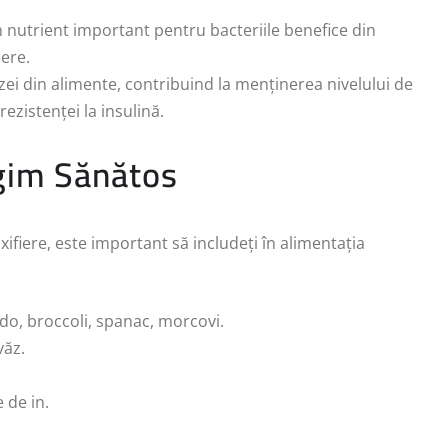
n nutrient important pentru bacteriile benefice din
iere.
zei din alimente, contribuind la menținerea nivelului de
ezistenței la insulină.
egim Sănătos
xifiere, este important să includeți în alimentația
do, broccoli, spanac, morcovi.
văz.
 de in.