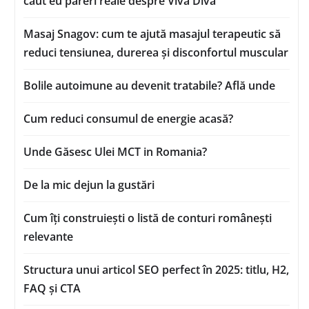
caut eu păreri reale despre Viva Diva
Masaj Snagov: cum te ajută masajul terapeutic să
reduci tensiunea, durerea și disconfortul muscular
Bolile autoimune au devenit tratabile? Află unde
Cum reduci consumul de energie acasă?
Unde Găsesc Ulei MCT in Romania?
De la mic dejun la gustări
Cum îți construiești o listă de conturi românești
relevante
Structura unui articol SEO perfect în 2025: titlu, H2,
FAQ și CTA