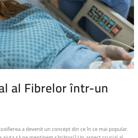
al al Fibrelor într-un
etoxifierea a devenit un concept din ce în ce mai popular.
 ajuta să ne menținem sănătoși? Un aspect crucial al