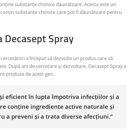
conține substanțe chimice dăunătoare. Acesta este un
conțin substanțe chimice care pot fi dăunătoare pentru
ia Decasept Spray
e cercetători a început să dezvolte un produs care să
are. După ani de cercetare și dezvoltare, Decasept Spray a
are produse de acest gen.
eficient în lupta împotriva infecțiilor și a
are conține ingrediente active naturale și
 a preveni și a trata diverse afecțiuni.”