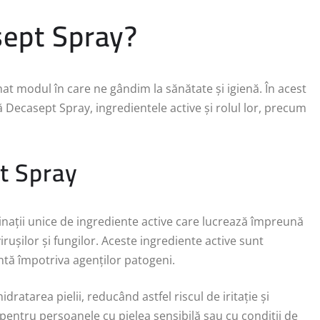
ept Spray?
t modul în care ne gândim la sănătate și igienă. În acest
 Decasept Spray, ingredientele active și rolul lor, precum
t Spray
ații unice de ingrediente active care lucrează împreună
irușilor și fungilor. Aceste ingrediente active sunt
entă împotriva agenților patogeni.
dratarea pielii, reducând astfel riscul de iritație și
 pentru persoanele cu pielea sensibilă sau cu condiții de