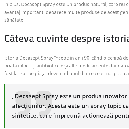
În plus, Decasept Spray este un produs natural, care nu 
avantaj important, deoarece multe produse de acest gen 
sănătate.
Câteva cuvinte despre istor
Istoria Decasept Spray începe în anii 90, când o echipă d
poată înlocuiți antibioticele și alte medicamente dăunăto
fost lansat pe piață, devenind unul dintre cele mai popul
„Decasept Spray este un produs inovator și 
afecțiunilor. Acesta este un spray topic c
sintetice, care împreună acționează pentru