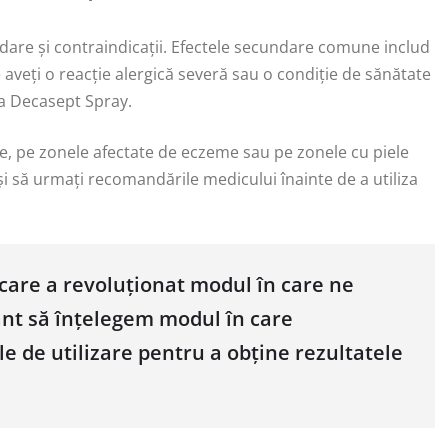
are și contraindicații. Efectele secundare comune includ
are aveți o reacție alergică severă sau o condiție de sănătate
za Decasept Spray.
se, pe zonele afectate de eczeme sau pe zonele cu piele
 și să urmați recomandările medicului înainte de a utiliza
care a revoluționat modul în care ne
ant să înțelegem modul în care
e de utilizare pentru a obține rezultatele