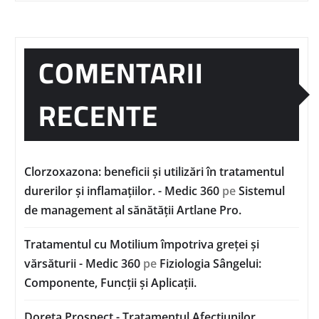
COMENTARII
RECENTE
Clorzoxazona: beneficii și utilizări în tratamentul
durerilor și inflamațiilor. - Medic 360
pe
Sistemul
de management al sănătății Artlane Pro.
Tratamentul cu Motilium împotriva greței și
vărsăturii - Medic 360
pe
Fiziologia Sângelui:
Componente, Funcții și Aplicații.
Doreta Prospect - Tratamentul Afecțiunilor