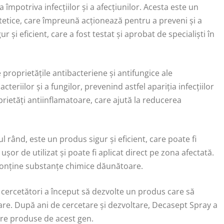
 împotriva infecțiilor și a afecțiunilor. Acesta este un
ntetice, care împreună acționează pentru a preveni și a
 și eficient, care a fost testat și aprobat de specialiști în
proprietățile antibacteriene și antifungice ale
teriilor și a fungilor, prevenind astfel apariția infecțiilor
rietăți antiinflamatoare, care ajută la reducerea
l rând, este un produs sigur și eficient, care poate fi
șor de utilizat și poate fi aplicat direct pe zona afectată.
conține substanțe chimice dăunătoare.
e cercetători a început să dezvolte un produs care să
are. După ani de cercetare și dezvoltare, Decasept Spray a
are produse de acest gen.