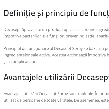
Definiție și principiu de func
Decasept Spray este un produs topic care conține ingredie
împotriva bacteriilor și a fungilor, prevenind astfel apariția
Principiul de funcționare al Decasept Spray se bazează pe 
ingredientelor sale active. Acestea acționează împotriva bac
și a complicațiilor.
Avantajele utilizării Decase
Avantajele utilizării Decasept Spray sunt multiple. În primu
utilizat de persoane de toate vârstele. De asemenea, este u