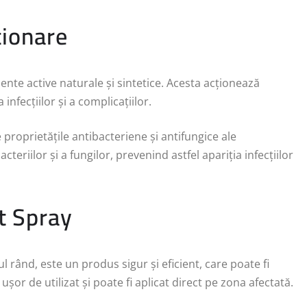
ționare
nte active naturale și sintetice. Acesta acționează
 infecțiilor și a complicațiilor.
proprietățile antibacteriene și antifungice ale
teriilor și a fungilor, prevenind astfel apariția infecțiilor
pt Spray
l rând, este un produs sigur și eficient, care poate fi
șor de utilizat și poate fi aplicat direct pe zona afectată.