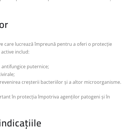
lor
e care lucrează împreună pentru a oferi o protecție
active includ:
i antifungice puternice;
ivirale;
prevenirea creșterii bacteriilor și a altor microorganisme.
rtant în protecția împotriva agenților patogeni și în
ndicațiile