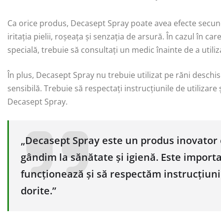
Ca orice produs, Decasept Spray poate avea efecte secund
iritația pielii, roșeața și senzația de arsură. În cazul în c
specială, trebuie să consultați un medic înainte de a utili
În plus, Decasept Spray nu trebuie utilizat pe răni deschi
sensibilă. Trebuie să respectați instrucțiunile de utilizare
Decasept Spray.
„Decasept Spray este un produs inovator 
gândim la sănătate și igienă. Este import
funcționează și să respectăm instrucțiunil
dorite.”