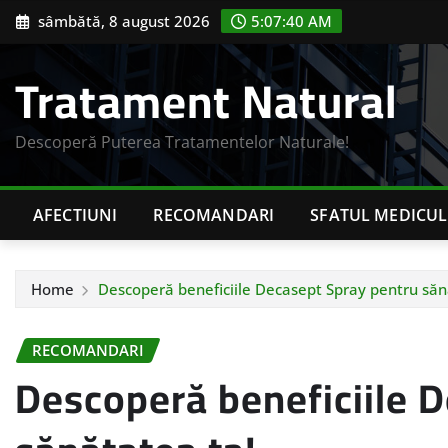
Skip
sâmbătă, 8 august 2026
5:07:41 AM
to
content
Tratament Natural
Descoperă Puterea Tratamentelor Naturale!
AFECTIUNI
RECOMANDARI
SFATUL MEDICUL
Home
Descoperă beneficiile Decasept Spray pentru săn
RECOMANDARI
Descoperă beneficiile 