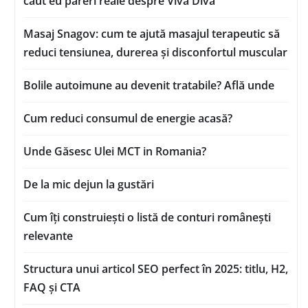
caut eu păreri reale despre Viva Diva
Masaj Snagov: cum te ajută masajul terapeutic să
reduci tensiunea, durerea și disconfortul muscular
Bolile autoimune au devenit tratabile? Află unde
Cum reduci consumul de energie acasă?
Unde Găsesc Ulei MCT in Romania?
De la mic dejun la gustări
Cum îți construiești o listă de conturi românești
relevante
Structura unui articol SEO perfect în 2025: titlu, H2,
FAQ și CTA