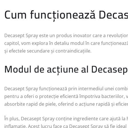
Cum funcționează Decas
Decasept Spray este un produs inovator care a revoluționa
capitol, vom explora în detaliu modul în care funcționează
și efectele secundare și contraindicațiile.
Modul de acțiune al Decasep
Decasept Spray funcționează prin intermediul unei combin
pentru a oferi o protecție eficientă împotriva bacteriilor, v
absorbite rapid de piele, oferind o acțiune rapidă și efici
În plus, Decasept Spray conține ingrediente care ajută la hi
inflamație. Acest lucru face ca Decasept Spray să fie ideal