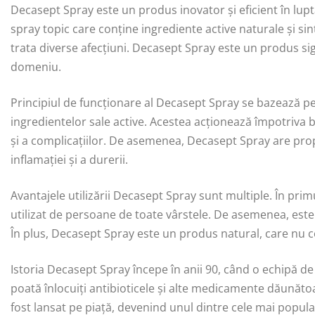
Decasept Spray este un produs inovator și eficient în lupta
spray topic care conține ingrediente active naturale și si
trata diverse afecțiuni. Decasept Spray este un produs sigur
domeniu.
Principiul de funcționare al Decasept Spray se bazează pe 
ingredientelor sale active. Acestea acționează împotriva bac
și a complicațiilor. De asemenea, Decasept Spray are prop
inflamației și a durerii.
Avantajele utilizării Decasept Spray sunt multiple. În primu
utilizat de persoane de toate vârstele. De asemenea, este u
În plus, Decasept Spray este un produs natural, care nu 
Istoria Decasept Spray începe în anii 90, când o echipă d
poată înlocuiți antibioticele și alte medicamente dăunăto
fost lansat pe piață, devenind unul dintre cele mai popul