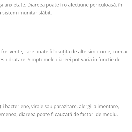
 și anxietate. Diareea poate fi o afecțiune periculoasă, în
 sistem imunitar slăbit.
 frecvente, care poate fi însoțită de alte simptome, cum ar
deshidratare. Simptomele diareei pot varia în funcție de
ii bacteriene, virale sau parazitare, alergii alimentare,
asemenea, diareea poate fi cauzată de factori de mediu,