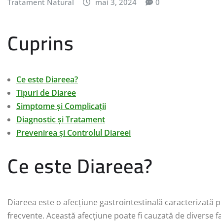
Tratament Natural
mai 3, 2024
0
Cuprins
Ce este Diareea?
Tipuri de Diaree
Simptome și Complicații
Diagnostic și Tratament
Prevenirea și Controlul Diareei
Ce este Diareea?
Diareea este o afecțiune gastrointestinală caracterizată 
frecvente. Această afecțiune poate fi cauzată de diverse fac