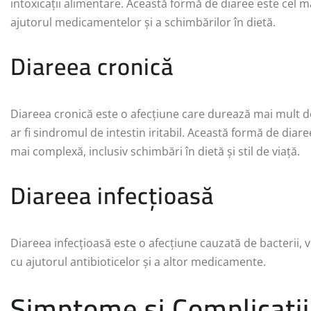
intoxicații alimentare. Această formă de diaree este cel mai
ajutorul medicamentelor și a schimbărilor în dietă.
Diareea cronică
Diareea cronică este o afecțiune care durează mai mult d
ar fi sindromul de intestin iritabil. Această formă de diar
mai complexă, inclusiv schimbări în dietă și stil de viață.
Diareea infecțioasă
Diareea infecțioasă este o afecțiune cauzată de bacterii, v
cu ajutorul antibioticelor și a altor medicamente.
Simptome și Complicații