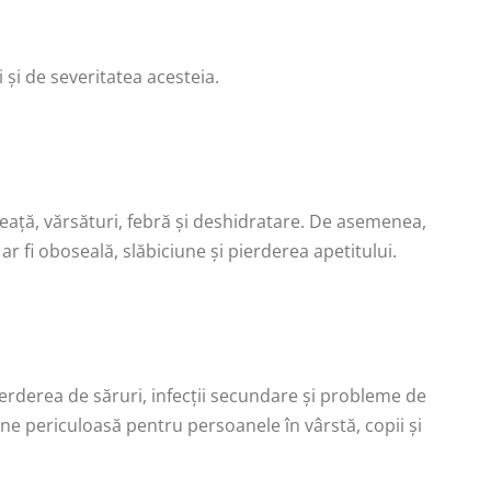
 și de severitatea acesteia.
ață, vărsături, febră și deshidratare. De asemenea,
 fi oboseală, slăbiciune și pierderea apetitului.
pierderea de săruri, infecții secundare și probleme de
ne periculoasă pentru persoanele în vârstă, copii și