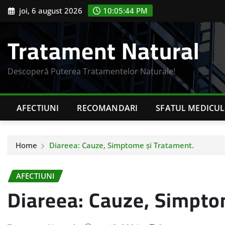
Skip
joi, 6 august 2026
10:05:45 PM
to
content
Tratament Natural
Descoperă Puterea Tratamentelor Naturale!
AFECTIUNI
RECOMANDARI
SFATUL MEDICUL
Home
Diareea: Cauze, Simptome și Tratament.
AFECTIUNI
Diareea: Cauze, Simpto