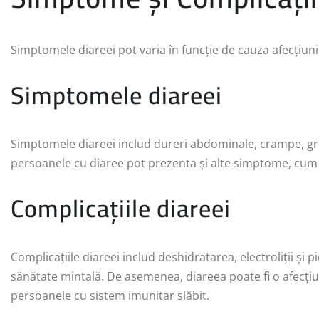
Simptomele diareei pot varia în funcție de cauza afecțiunii
Simptomele diareei
Simptomele diareei includ dureri abdominale, crampe, gre
persoanele cu diaree pot prezenta și alte simptome, cum ar
Complicațiile diareei
Complicațiile diareei includ deshidratarea, electroliții și 
sănătate mintală. De asemenea, diareea poate fi o afecțiu
persoanele cu sistem imunitar slăbit.