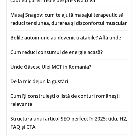
caut eu păreri reale despre Viva Diva
Masaj Snagov: cum te ajută masajul terapeutic să
reduci tensiunea, durerea și disconfortul muscular
Bolile autoimune au devenit tratabile? Află unde
Cum reduci consumul de energie acasă?
Unde Găsesc Ulei MCT in Romania?
De la mic dejun la gustări
Cum îți construiești o listă de conturi românești
relevante
Structura unui articol SEO perfect în 2025: titlu, H2,
FAQ și CTA