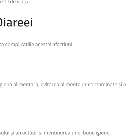
stil de viață.
Diareei
a complicațiile acestei afecțiuni.
igiena alimentară, evitarea alimentelor contaminate și a
sului și anxietății, și menținerea unei bune igiene