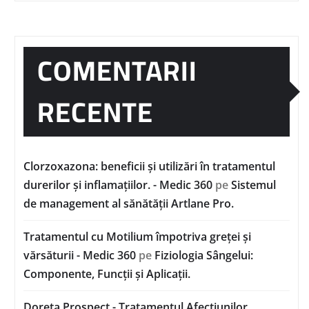
COMENTARII
RECENTE
Clorzoxazona: beneficii și utilizări în tratamentul
durerilor și inflamațiilor. - Medic 360
pe
Sistemul
de management al sănătății Artlane Pro.
Tratamentul cu Motilium împotriva greței și
vărsăturii - Medic 360
pe
Fiziologia Sângelui:
Componente, Funcții și Aplicații.
Doreta Prospect - Tratamentul Afecțiunilor