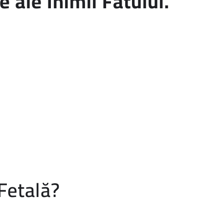
 ale Inimii Fătului.
Fetală?