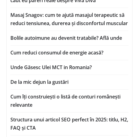
caut eu păreri reale despre Viva Diva
Masaj Snagov: cum te ajută masajul terapeutic să
reduci tensiunea, durerea și disconfortul muscular
Bolile autoimune au devenit tratabile? Află unde
Cum reduci consumul de energie acasă?
Unde Găsesc Ulei MCT in Romania?
De la mic dejun la gustări
Cum îți construiești o listă de conturi românești
relevante
Structura unui articol SEO perfect în 2025: titlu, H2,
FAQ și CTA