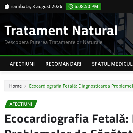
Skip
sâmbătă, 8 august 2026
6:08:51 PM
to
content
Tratament Natural
Descoperă Puterea Tratamentelor Naturale!
AFECTIUNI
RECOMANDARI
SFATUL MEDICUL
Home
Ecocardiografia Fetală: Diagnosticarea Problemelo
AFECTIUNI
Ecocardiografia Fetală: