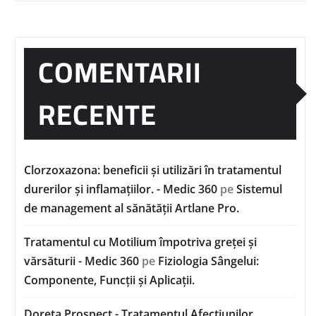
COMENTARII
RECENTE
Clorzoxazona: beneficii și utilizări în tratamentul
durerilor și inflamațiilor. - Medic 360
pe
Sistemul
de management al sănătății Artlane Pro.
Tratamentul cu Motilium împotriva greței și
vărsăturii - Medic 360
pe
Fiziologia Sângelui:
Componente, Funcții și Aplicații.
Doreta Prospect - Tratamentul Afecțiunilor