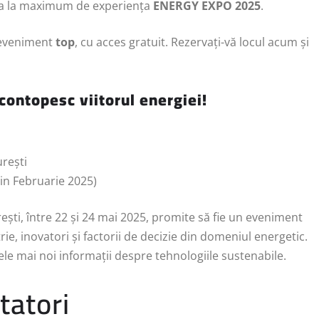
ita la maximum de experiența
ENERGY EXPO 2025
.
n eveniment
top
, cu acces gratuit. Rezervați-vă locul acum și
contopesc
viitorul energiei!
rești
din Februarie 2025)
ti, între 22 și 24 mai 2025, promite să fie un eveniment
e, inovatori și factorii de decizie din domeniul energetic.
ele mai noi informații despre tehnologiile sustenabile.
tatori