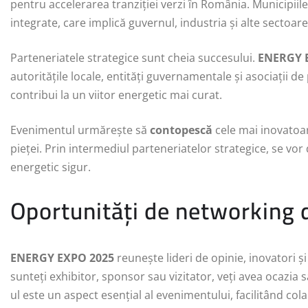
pentru accelerarea tranziției verzi în România. Municipii
integrate, care implică guvernul, industria și alte sectoare
Parteneriatele strategice sunt cheia succesului.
ENERGY 
autoritățile locale, entități guvernamentale și asociații de 
contribui la un viitor energetic mai curat.
Evenimentul urmărește să
contopescă
cele mai inovatoar
pieței. Prin intermediul parteneriatelor strategice, se vor 
energetic sigur.
Oportunități de networking 
ENERGY EXPO 2025
reunește lideri de opinie, inovatori și
sunteți exhibitor, sponsor sau vizitator, veți avea ocazia
ul este un aspect esențial al evenimentului, facilitând col