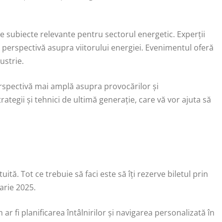
e subiecte relevante pentru sectorul energetic. Experții
o perspectivă asupra viitorului energiei. Evenimentul oferă
ustrie.
erspectivă mai amplă asupra provocărilor și
rategii și tehnici de ultimă generație, care vă vor ajuta să
uită. Tot ce trebuie să faci este să îți rezerve biletul prin
arie 2025.
r fi planificarea întâlnirilor și navigarea personalizată în