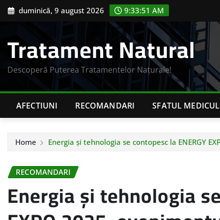
Skip
duminică, 9 august 2026
9:33:52 AM
to
content
Tratament Natural
Descoperă Puterea Tratamentelor Naturale!
AFECTIUNI
RECOMANDARI
SFATUL MEDICUL
Home
Energia și tehnologia se contopesc la ENERGY EX
RECOMANDARI
Energia și tehnologia 