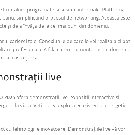
 la întâlniri programate la sesiuni informale. Platforma
icipanți, simplificând procesul de networking. Aceasta este
te și de a învăța de la cei mai buni din domeniu.
torul carierei tale. Conexiunile pe care le vei realiza aici pot
ltare profesională. A fi la curent cu noutățile din domeniu
eră această șansă.
onstrații live
O 2025
oferă demonstrații live, expoziții interactive și
rgetic la viață. Veți putea explora ecosistemul energetic
ect cu tehnologiile inovatoare. Demonstrațiile live vă vor