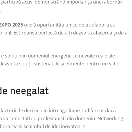
le participă activ, demonstrând importanța unei abordări
.
EXPO 2025
oferă oportunități unice de a colabora cu
profil. Este șansa perfectă de a-ți dezvolta afacerea și de a
e soluții din domeniul energetic cu nevoile reale ale
dezvolta soluții sustenabile și eficiente pentru un viitor
de neegalat
 factorii de decizie din întreaga lume. Indiferent dacă
 să vă conectați cu profesioniști din domeniu. Networking-
aborarea și schimbul de idei inovatoare.