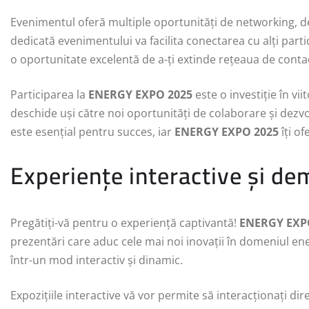
Evenimentul oferă multiple oportunități de networking, de
dedicată evenimentului va facilita conectarea cu alți part
o oportunitate excelentă de a-ți extinde rețeaua de contac
Participarea la
ENERGY EXPO 2025
este o investiție în vii
deschide uși către noi oportunități de colaborare și dezvo
este esențial pentru succes, iar
ENERGY EXPO 2025
îți of
Experiențe interactive și dem
Pregătiți-vă pentru o experiență captivantă!
ENERGY EXP
prezentări care aduc cele mai noi inovații în domeniul ene
într-un mod interactiv și dinamic.
Expozițiile interactive vă vor permite să interacționați dir