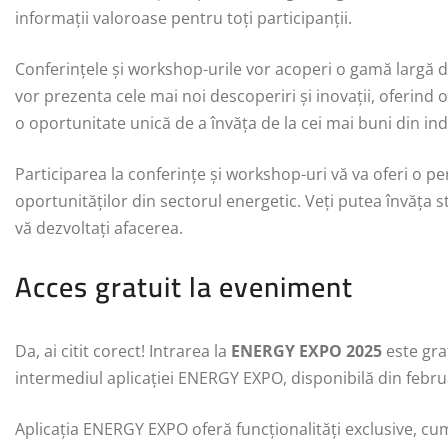
informații valoroase pentru toți participanții.
Conferințele și workshop-urile vor acoperi o gamă largă d
vor prezenta cele mai noi descoperiri și inovații, oferind 
o oportunitate unică de a învăța de la cei mai buni din ind
Participarea la conferințe și workshop-uri vă va oferi o p
oportunităților din sectorul energetic. Veți putea învăța st
vă dezvoltați afacerea.
Acces gratuit la eveniment
Da, ai citit corect! Intrarea la
ENERGY EXPO 2025
este grat
intermediul aplicației ENERGY EXPO, disponibilă din febru
Aplicația ENERGY EXPO oferă funcționalități exclusive, cum a