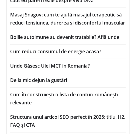
caut eu păreri reale despre Viva Diva
Masaj Snagov: cum te ajută masajul terapeutic să
reduci tensiunea, durerea și disconfortul muscular
Bolile autoimune au devenit tratabile? Află unde
Cum reduci consumul de energie acasă?
Unde Găsesc Ulei MCT in Romania?
De la mic dejun la gustări
Cum îți construiești o listă de conturi românești
relevante
Structura unui articol SEO perfect în 2025: titlu, H2,
FAQ și CTA