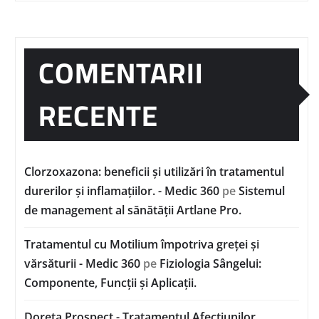
COMENTARII
RECENTE
Clorzoxazona: beneficii și utilizări în tratamentul
durerilor și inflamațiilor. - Medic 360
pe
Sistemul
de management al sănătății Artlane Pro.
Tratamentul cu Motilium împotriva greței și
vărsăturii - Medic 360
pe
Fiziologia Sângelui:
Componente, Funcții și Aplicații.
Doreta Prospect - Tratamentul Afecțiunilor