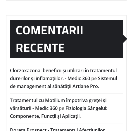
COMENTARII
RECENTE
Clorzoxazona: beneficii și utilizări în tratamentul
durerilor și inflamațiilor. - Medic 360
pe
Sistemul
de management al sănătății Artlane Pro.
Tratamentul cu Motilium împotriva greței și
vărsăturii - Medic 360
pe
Fiziologia Sângelui:
Componente, Funcții și Aplicații.
Doreta Prospect - Tratamentul Afecțiunilor