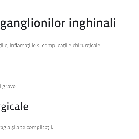
 ganglionilor inghinali
iile, inflamațiile și complicațiile chirurgicale.
i grave.
rgicale
agia și alte complicații.