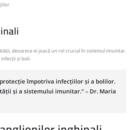
iilor
inali
ății, deoarece ei joacă un rol crucial în sistemul imunitar.
nfecții și boli.
rotecție împotriva infecțiilor și a bolilor.
ății și a sistemului imunitar.” – Dr. Maria
nglionilor inghinali