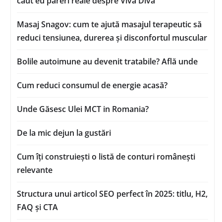
caut eu păreri reale despre Viva Diva
Masaj Snagov: cum te ajută masajul terapeutic să
reduci tensiunea, durerea și disconfortul muscular
Bolile autoimune au devenit tratabile? Află unde
Cum reduci consumul de energie acasă?
Unde Găsesc Ulei MCT in Romania?
De la mic dejun la gustări
Cum îți construiești o listă de conturi românești
relevante
Structura unui articol SEO perfect în 2025: titlu, H2,
FAQ și CTA