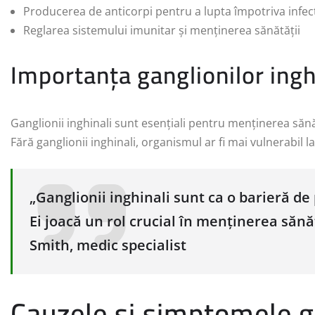
Producerea de anticorpi pentru a lupta împotriva infecț
Reglarea sistemului imunitar și menținerea sănătății
Importanța ganglionilor ingh
Ganglionii inghinali sunt esențiali pentru menținerea sănăt
Fără ganglionii inghinali, organismul ar fi mai vulnerabil la i
„Ganglionii inghinali sunt ca o barieră de p
Ei joacă un rol crucial în menținerea sănăt
Smith, medic specialist
Cauzele și simptomele ga