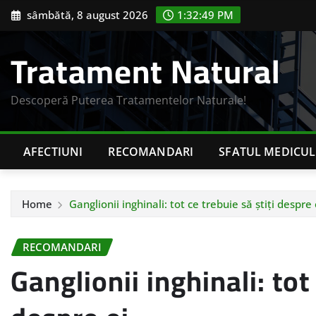
Skip
sâmbătă, 8 august 2026
1:32:50 PM
to
content
Tratament Natural
Descoperă Puterea Tratamentelor Naturale!
AFECTIUNI
RECOMANDARI
SFATUL MEDICUL
Home
Ganglionii inghinali: tot ce trebuie să știți despre 
RECOMANDARI
Ganglionii inghinali: tot