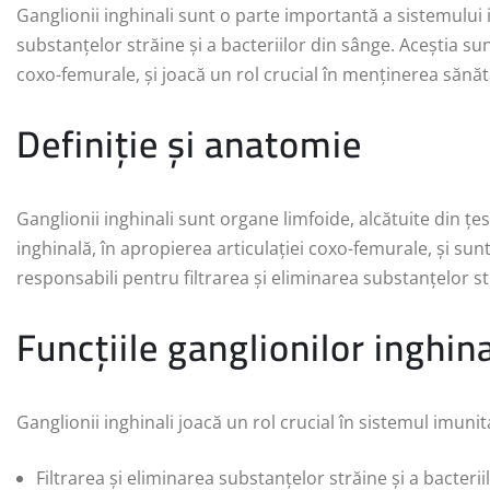
Ganglionii inghinali sunt o parte importantă a sistemului i
substanțelor străine și a bacteriilor din sânge. Aceștia sun
coxo-femurale, și joacă un rol crucial în menținerea sănătă
Definiție și anatomie
Ganglionii inghinali sunt organe limfoide, alcătuite din țes
inghinală, în apropierea articulației coxo-femurale, și sunt
responsabili pentru filtrarea și eliminarea substanțelor str
Funcțiile ganglionilor inghina
Ganglionii inghinali joacă un rol crucial în sistemul imunit
Filtrarea și eliminarea substanțelor străine și a bacteri