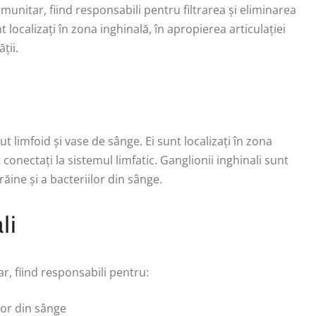
munitar, fiind responsabili pentru filtrarea și eliminarea
t localizați în zona inghinală, în apropierea articulației
ții.
ut limfoid și vase de sânge. Ei sunt localizați în zona
 conectați la sistemul limfatic. Ganglionii inghinali sunt
ăine și a bacteriilor din sânge.
li
ar, fiind responsabili pentru:
ilor din sânge