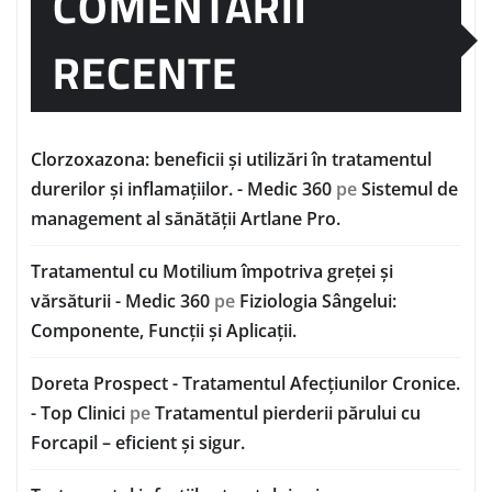
COMENTARII
RECENTE
Clorzoxazona: beneficii și utilizări în tratamentul
durerilor și inflamațiilor. - Medic 360
pe
Sistemul de
management al sănătății Artlane Pro.
Tratamentul cu Motilium împotriva greței și
vărsăturii - Medic 360
pe
Fiziologia Sângelui:
Componente, Funcții și Aplicații.
Doreta Prospect - Tratamentul Afecțiunilor Cronice.
- Top Clinici
pe
Tratamentul pierderii părului cu
Forcapil – eficient și sigur.