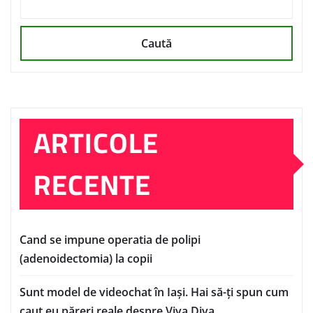
Caută
ARTICOLE
RECENTE
Cand se impune operatia de polipi
(adenoidectomia) la copii
Sunt model de videochat în Iași. Hai să-ți spun cum
caut eu păreri reale despre Viva Diva