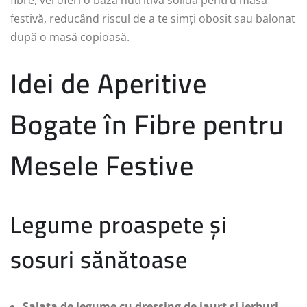
fibre, vei oferi o bază nutritivă solidă pentru masa
festivă, reducând riscul de a te simți obosit sau balonat
după o masă copioasă.
Idei de Aperitive
Bogate în Fibre pentru
Mesele Festive
Legume proaspete și
sosuri sănătoase
Salata de legume cu dressing de iaurt și ierburi