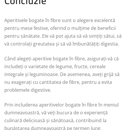
Concluzie
Aperitivele bogate în fibre sunt o alegere excelentă
pentru mese festive, oferind o mulțime de beneficii
pentru sănătate. Ele vă pot ajuta să vă simțiți sătui, să
vă controlați greutatea și să vă îmbunătățiți digestia.
Când alegeți aperitive bogate în fibre, asigurați-vă că
includeți o varietate de legume, fructe, cereale
integrale și leguminoase. De asemenea, aveți grijă să
nu exagerați cu cantitatea de fibre, pentru a evita
problemele digestive.
Prin includerea aperitivelor bogate în fibre în meniul
dumneavoastră, vă veți bucura de o experiență
culinară delicioasă și sănătoasă, contribuind la
bunăstarea dumneavoastră pe termen lung.