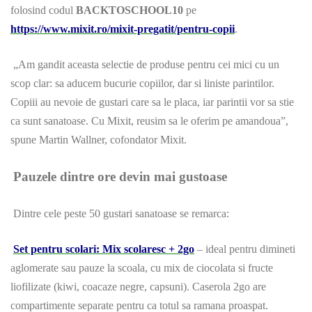
folosind codul
BACKTOSCHOOL10
pe
https://www.mixit.ro/mixit-pregatit/pentru-copii
.
„Am gandit aceasta selectie de produse pentru cei mici cu un
scop clar: sa aducem bucurie copiilor, dar si liniste parintilor.
Copiii au nevoie de gustari care sa le placa, iar parintii vor sa stie
ca sunt sanatoase. Cu Mixit, reusim sa le oferim pe amandoua”,
spune Martin Wallner, cofondator Mixit.
Pauzele dintre ore devin mai gustoase
Dintre cele peste 50 gustari sanatoase se remarca:
Set pentru scolari: Mix scolaresc + 2go
– ideal pentru dimineti
aglomerate sau pauze la scoala, cu mix de ciocolata si fructe
liofilizate (kiwi, coacaze negre, capsuni). Caserola 2go are
compartimente separate pentru ca totul sa ramana proaspat.