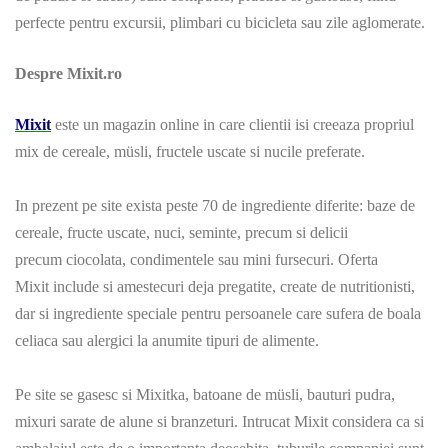
perfecte pentru excursii, plimbari cu bicicleta sau zile aglomerate.
Despre Mixit.ro
Mixit
este un magazin online in care
clientii isi
creeaza propriul
mix de cereale, müsli, fructele uscate si nucile
preferate
.
In prezent
pe site exista
peste 70 de ingrediente diferite: baze de
cereale, fructe uscate, nuci, seminte, precum si delicii
precum
ciocolata, condimentele sau mini fursecuri. Oferta
Mixit
include si amestecuri
deja pregatite
, create de nutritionisti,
dar si ingrediente speciale pentru
persoanele care sufera de boala
celiaca
sau alergici la anumite tipuri de alimente.
Pe site se gasesc si Mixitka, batoane de müsli, bauturi pudra,
mixuri sarate de alune si branzeturi. Intrucat Mixit considera ca si