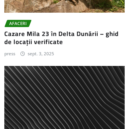
AFACERI
Cazare Mila 23 în Delta Dunării – ghid
de locații verificate
press
sept. 3, 2025