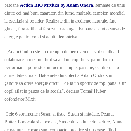
batoane
Action BIO Mixitka by Adam Ondra
, semnate de unul
dintre cei mai buni cataratori din lume, multiplu campion mondial
la escalada si boulder. Realizate din ingrediente naturale, fara
gluten, fara aditivi si fara zahar adaugat, batoanele sunt o sursa de
energie pentru copii si adulti deopotriva.
„Adam Ondra este un exemplu de perseverenta si disciplina. In
colaborarea cu el am dorit sa aratam copiilor si parintilor ca
performanta porneste din lucruri simple: pasiune, echilibru si o
alimentatie curata. Batoanele din colectia Adam Ondra sunt
gandite sa ofere energie oricui – de la un sportiv de top, pana la un
copil aflat in pauza de la scoala”, declara Tomáš Huber,
cofondator Mixit.
Cele 6 sortimente (Susan si fistic, Susan si migdale, Peanut
Butter, Portocala si ciocolata, Smochin si alune de padure, Alune
de padure si cacao) sunt compacte, practice si gustoase, fiind