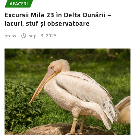
AFACERI
Excursii Mila 23 în Delta Dunării –
lacuri, stuf și observatoare
press
sept. 3, 2025