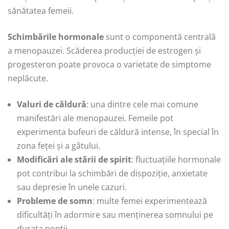
sănătatea femeii.
Schimbările hormonale
sunt o componentă centrală
a menopauzei. Scăderea producției de estrogen și
progesteron poate provoca o varietate de simptome
neplăcute.
Valuri de căldură
: una dintre cele mai comune
manifestări ale menopauzei. Femeile pot
experimenta bufeuri de căldură intense, în special în
zona feței și a gâtului.
Modificări ale stării de spirit
: fluctuațiile hormonale
pot contribui la schimbări de dispoziție, anxietate
sau depresie în unele cazuri.
Probleme de somn
: multe femei experimentează
dificultăți în adormire sau menținerea somnului pe
durata nopții.