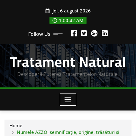
Skip
joi, 6 august 2026
to
content
1:00:44 AM
Follow Us
Tratament Natural
Descoperă Puterea Tratamentelor Naturale!
Home
Numele AZZO: semnificație, origine, trăsături și