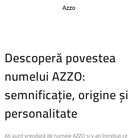
Descoperă povestea
numelui AZZO:
semnificație, origine și
personalitate
Ați auzit vreodată de numele AZZO și v-ați întrebat ce